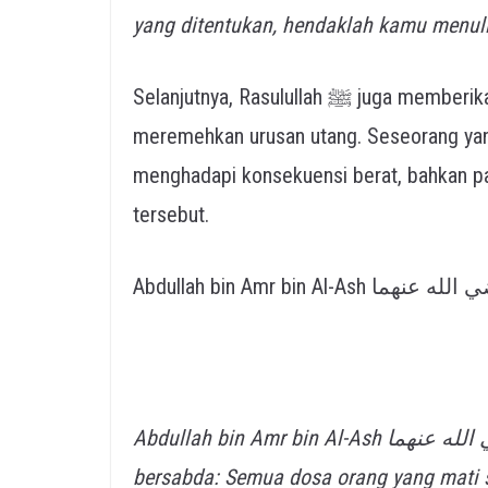
yang ditentukan, hendaklah kamu menul
Selanjutnya, Rasulullah ﷺ juga memberikan peringatan keras kepada orang yang
meremehkan urusan utang. Seseorang yan
menghadapi konsekuensi berat, bahkan pa
tersebut.
Abdullah bin Amr bin Al-Ash رضي الله عنهما meriwayatkan bahwa Rasulullah ﷺ
bersabda: Semua dosa orang yang mati 