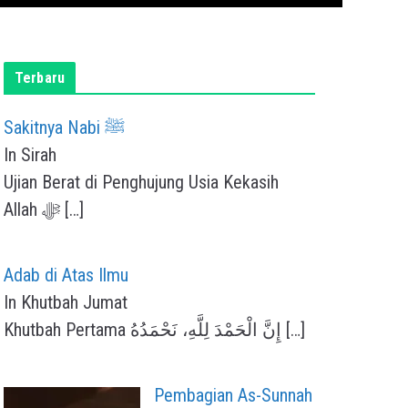
Terbaru
Sakitnya Nabi ﷺ
In Sirah
Ujian Berat di Penghujung Usia Kekasih
Allah ﷻ
[…]
Adab di Atas Ilmu
In Khutbah Jumat
Khutbah Pertama إِنَّ الْحَمْدَ لِلَّهِ، نَحْمَدُهُ
[…]
Pembagian As-Sunnah