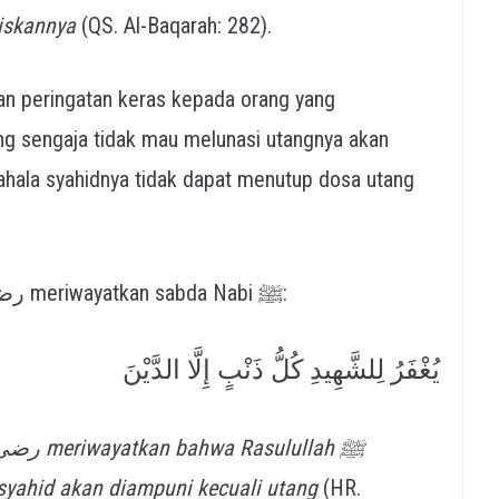
iskannya
(QS. Al-Baqarah: 282).
g sengaja tidak mau melunasi utangnya akan
hala syahidnya tidak dapat menutup dosa utang
Abdullah bin Amr bin Al-Ash رضي الله عنهما meriwayatkan sabda Nabi ﷺ:
يُغْفَرُ لِلشَّهِيدِ كُلُّ ذَنْبٍ إِلَّا الدَّيْنَ
syahid akan diampuni kecuali utang
(HR.