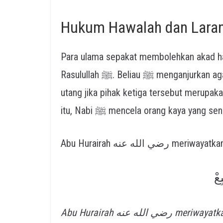
Hukum Hawalah dan Lara
Para ulama sepakat membolehkan akad haw
Rasulullah ﷺ. Beliau ﷺ menganjurkan agar pemilik piutang menerima tawaran pengalihan
utang jika pihak ketiga tersebut merupa
itu, Nabi ﷺ mencela orang kaya y
ِعْ
Abu Hurairah رضي الله عنه meriwayatkan bahwa Rasulullah ﷺ bersabda: Menunda-