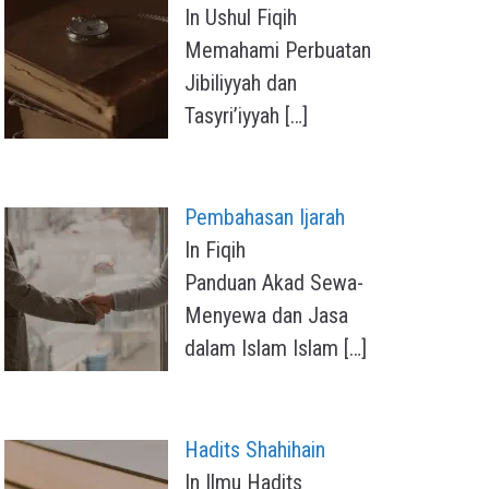
In Ushul Fiqih
Memahami Perbuatan
Jibiliyyah dan
Tasyri’iyyah
[…]
Pembahasan Ijarah
In Fiqih
Panduan Akad Sewa-
Menyewa dan Jasa
dalam Islam Islam
[…]
Hadits Shahihain
In Ilmu Hadits