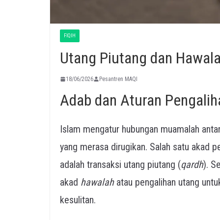
FIQIH
Utang Piutang dan Hawal
18/06/2026
Pesantren MAQI
Adab dan Aturan Pengalih
Islam mengatur hubungan muamalah antarm
yang merasa dirugikan. Salah satu akad p
adalah transaksi utang piutang (
qardh
). S
akad
hawalah
atau pengalihan utang unt
kesulitan.