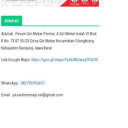
Alamat
Alamat : Perum Giri Mekar Permai Jl Giri Mekar Indah VI Blok
B No. 73 RT 05/20 Desa Giri Mekar Kecamatan Cilengkrang
Kabupaten Bandung Jawa Barat
Link Google Maps:
https://goo.gl/maps/Fy564ktGwsyfYSb39
WhatsApp :
085795955657
Email : pesantrenmaqi.net@gmail.com