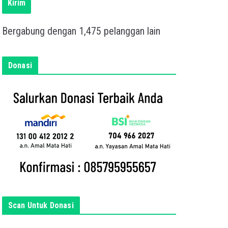
s
Kirim
k
a
Bergabung dengan 1,475 pelanggan lain
n
e
m
Donasi
a
i
l
a
n
d
a
d
i
s
i
Scan Untuk Donasi
n