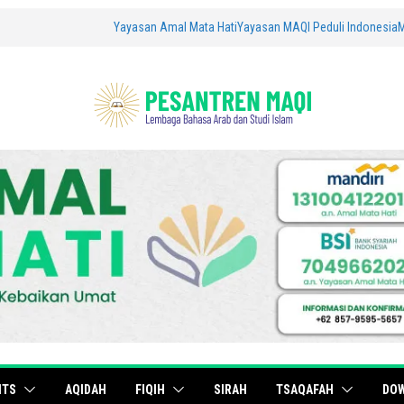
Yayasan Amal Mata Hati
Yayasan MAQI Peduli Indonesia
ITS
AQIDAH
FIQIH
SIRAH
TSAQAFAH
DO