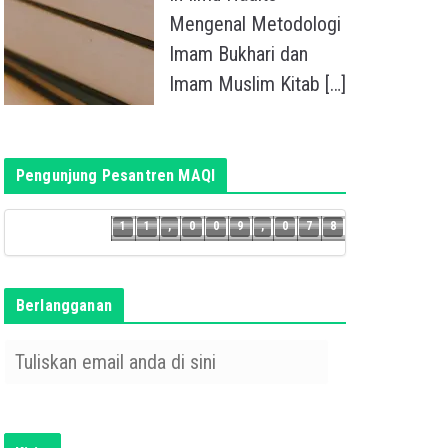
Mengenal Metodologi
Imam Bukhari dan
Imam Muslim Kitab
[…]
Pengunjung Pesantren MAQI
7
1
1
,
0
0
9
,
0
7
8
1
1
,
0
0
9
,
0
7
Berlangganan
T
u
l
i