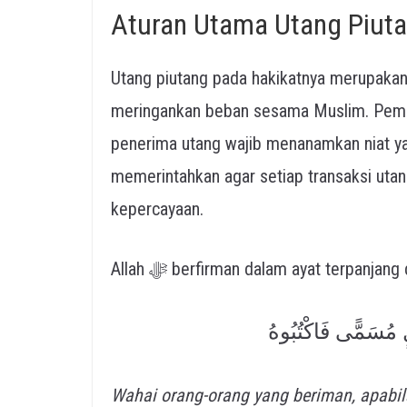
Aturan Utama Utang Piuta
Utang piutang pada hakikatnya merupakan
meringankan beban sesama Muslim. Pemb
penerima utang wajib menanamkan niat y
memerintahkan agar setiap transaksi utan
kepercayaan.
Allah ﷻ berfirman dalam ayat terpanjan
جَلٍ مُسَمًّى فَاكْتُبُوهُ
Wahai orang-orang yang beriman, apabi