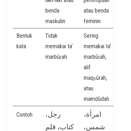
benda
atau benda
maskulin
feminin
Bentuk
Tidak
Sering
kata
memakai ta’
memakai ta’
marbūṭah
marbūṭah,
alif
maqṣūrah,
atau
mamdūdah
امرأة،
رجل،
Contoh
شمس،
كتاب، قلم