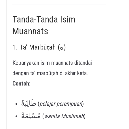
Tanda-Tanda Isim
Muannats
1. Ta’ Marbūṭah (ة)
Kebanyakan isim muannats ditandai
dengan ta’ marbūṭah di akhir kata.
Contoh:
طَالِبَةٌ
(
pelajar perempuan
)
مُسْلِمَةٌ
(
wanita Muslimah
)