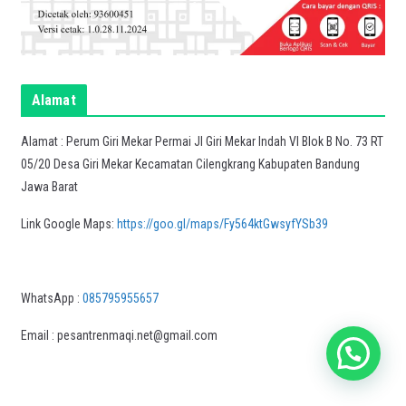
Alamat
Alamat : Perum Giri Mekar Permai Jl Giri Mekar Indah VI Blok B No. 73 RT
05/20 Desa Giri Mekar Kecamatan Cilengkrang Kabupaten Bandung
Jawa Barat
Link Google Maps:
https://goo.gl/maps/Fy564ktGwsyfYSb39
WhatsApp :
085795955657
Email : pesantrenmaqi.net@gmail.com