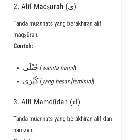
2. Alif Maqṣūrah (ى)
Tanda muannats yang berakhiran alif
maqṣūrah.
Contoh:
حُبْلَى
(
wanita hamil
)
كُبْرَى
(
yang besar [feminin]
)
3. Alif Mamdūdah (اء)
Tanda muannats yang berakhiran alif dan
hamzah.