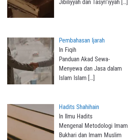
Jibiliyyah dan Tasyri’iyyah
[…]
Pembahasan Ijarah
In Fiqih
Panduan Akad Sewa-
Menyewa dan Jasa dalam
Islam Islam
[…]
Hadits Shahihain
In Ilmu Hadits
Mengenal Metodologi Imam
Bukhari dan Imam Muslim