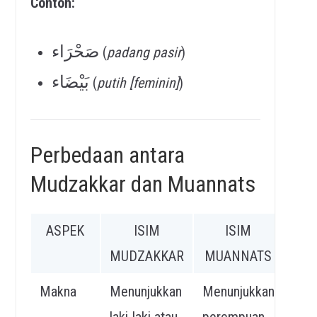
Contoh:
صَحْرَاء
(
padang pasir
)
بَيْضَاء
(
putih [feminin]
)
Perbedaan antara
Mudzakkar dan Muannats
ASPEK
ISIM
ISIM
MUDZAKKAR
MUANNATS
Makna
Menunjukkan
Menunjukkan
laki-laki atau
perempuan