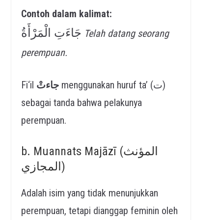
Contoh dalam kalimat:
جَاءَتِ الْمَرْأَةُ
Telah datang seorang
perempuan.
Fi‘il
جاءتْ
menggunakan huruf ta’ (ت)
sebagai tanda bahwa pelakunya
perempuan.
b. Muannats Majāzī (المؤنث
المجازي)
Adalah isim yang tidak menunjukkan
perempuan, tetapi dianggap feminin oleh