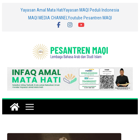
Skip
Yayasan Amal Mata Hati
Yayasan MAQI Peduli Indonesia
MAQI MEDIA CHANNEL
Youtube Pesantren MAQI
to
content