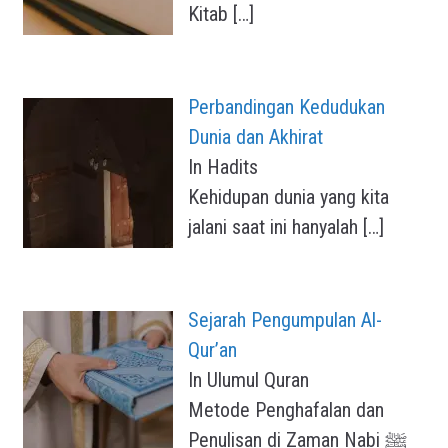
Kitab
[…]
Perbandingan Kedudukan
Dunia dan Akhirat
In Hadits
Kehidupan dunia yang kita
jalani saat ini hanyalah
[…]
Sejarah Pengumpulan Al-
Qur’an
In Ulumul Quran
Metode Penghafalan dan
Penulisan di Zaman Nabi ﷺ