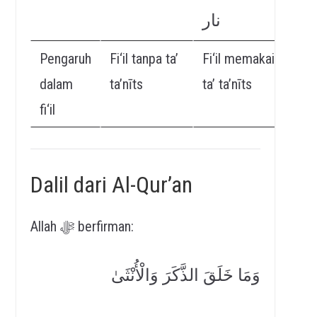
نار
Pengaruh
Fi‘il tanpa ta’
Fi‘il memakai
dalam
ta’nīts
ta’ ta’nīts
fi‘il
Dalil dari Al-Qur’an
Allah ﷻ berfirman:
وَمَا خَلَقَ الذَّكَرَ وَالْأُنْثَىٰ