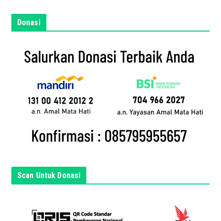
e
m
Donasi
a
i
l
a
n
d
a
d
i
s
i
n
Scan Untuk Donasi
i