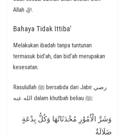
Allah ﷻ.
Bahaya Tidak Ittiba’
Melakukan ibadah tanpa tuntunan
termasuk bid’ah, dan bid’ah merupakan
kesesatan.
Rasulullah ﷺ bersabda dari Jabir رضي
الله عنه dalam khutbah beliau ﷺ:
وَشَرَّ الْاُمُوْرِ مُحْدَثَاتُهَا وَكُلُّ بِدْعَةٍ
ضَلَالَةٌ