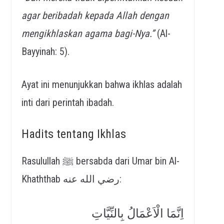
agar beribadah kepada Allah dengan
mengikhlaskan agama bagi-Nya.”
(Al-
Bayyinah: 5).
Ayat ini menunjukkan bahwa ikhlas adalah
inti dari perintah ibadah.
Hadits tentang Ikhlas
Rasulullah ﷺ bersabda dari Umar bin Al-
Khaththab رضي الله عنه:
اِنَّمَا الْاَعْمَالُ بِالنِّيَّاتِ