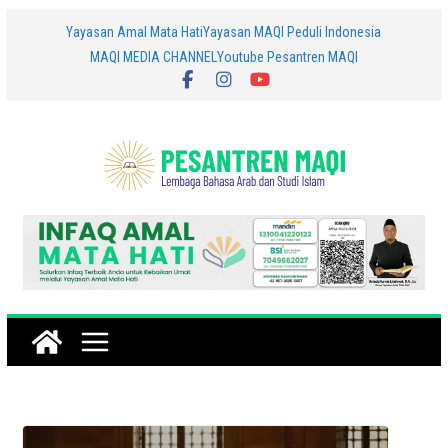
Skip
Yayasan Amal Mata Hati
Yayasan MAQI Peduli Indonesia
MAQI MEDIA CHANNEL
Youtube Pesantren MAQI
to
content