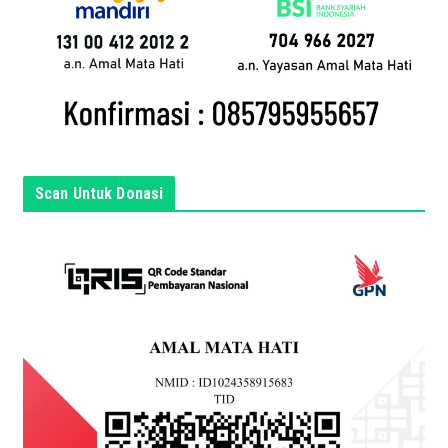
n
d
a
d
i
s
i
n
Scan Untuk Donasi
i