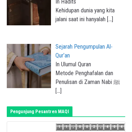
In Hadits
Kehidupan dunia yang kita
jalani saat ini hanyalah
[…]
Sejarah Pengumpulan Al-
Qur’an
In Ulumul Quran
Metode Penghafalan dan
Penulisan di Zaman Nabi ﷺ
[…]
Pengunjung Pesantren MAQI
3
1
1
,
0
0
2
,
4
0
4