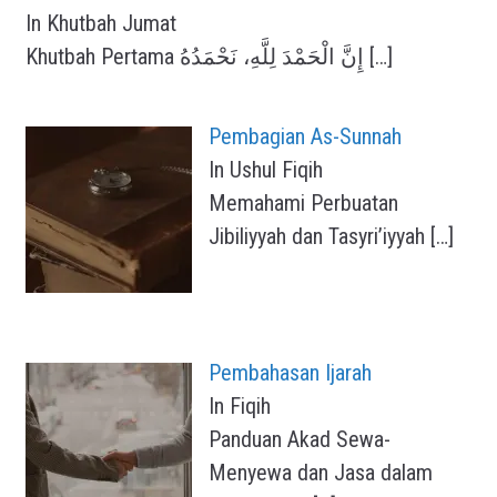
In Khutbah Jumat
Khutbah Pertama إِنَّ الْحَمْدَ لِلَّهِ، نَحْمَدُهُ
[…]
Pembagian As-Sunnah
In Ushul Fiqih
Memahami Perbuatan
Jibiliyyah dan Tasyri’iyyah
[…]
Pembahasan Ijarah
In Fiqih
Panduan Akad Sewa-
Menyewa dan Jasa dalam