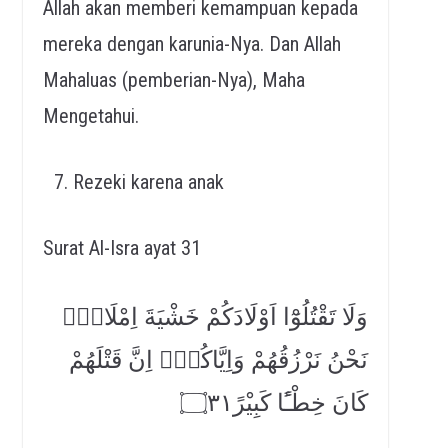
Allah akan memberi kemampuan kepada
mereka dengan karunia-Nya. Dan Allah
Mahaluas (pemberian-Nya), Maha
Mengetahui.
Rezeki karena anak
Surat Al-Isra ayat 31
وَلَا تَقْتُلُوْٓا اَوْلَادَكُمْ خَشْيَةَ اِمْلَاقٍۗ
نَحْنُ نَرْزُقُهُمْ وَاِيَّاكُمْۗ اِنَّ قَتْلَهُمْ
كَانَ خِطْـًٔا كَبِيْرً۝٣١