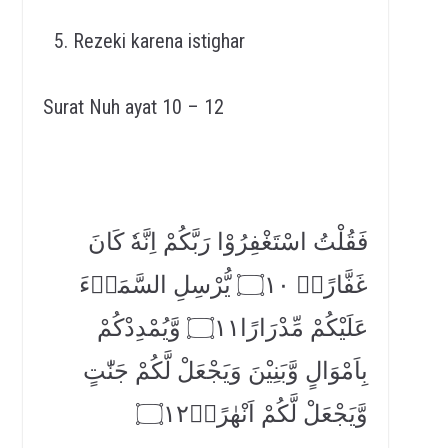
Rezeki karena istighar
Surat Nuh ayat 10 – 12
فَقُلْتُ اسْتَغْفِرُوْا رَبَّكُمْ اِنَّهٗ كَانَ
غَفَّارًاۙ ۝١٠ يُّرْسِلِ السَّمَاۤءَ
عَلَيْكُمْ مِّدْرَارًا۝١١ وَّيُمْدِدْكُمْ
بِاَمْوَالٍ وَّبَنِيْنَ وَيَجْعَلْ لَّكُمْ جَنّٰتٍ
وَّيَجْعَلْ لَّكُمْ اَنْهٰرًاۗ۝١٢