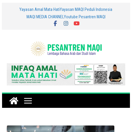
Skip
Yayasan Amal Mata Hati
Yayasan MAQI Peduli Indonesia
MAQI MEDIA CHANNEL
Youtube Pesantren MAQI
to
content