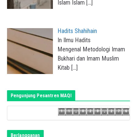
Islam Islam
[…]
Hadits Shahihain
In Ilmu Hadits
Mengenal Metodologi Imam
Bukhari dan Imam Muslim
Kitab
[…]
Pengunjung Pesantren MAQI
5
1
1
,
0
2
0
,
2
7
6
1
1
,
0
2
0
,
2
7
Berlangganan