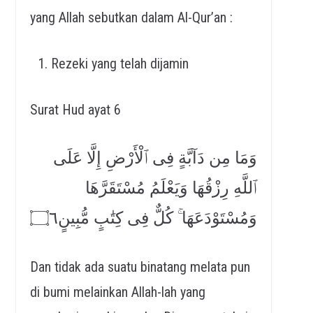
yang Allah sebutkan dalam Al-Qur’an :
Rezeki yang telah dijamin
Surat Hud ayat 6
وَمَا مِن دَآبَّةٍ فِى ٱلْأَرْضِ إِلَّا عَلَى
ٱللَّهِ رِزْقُهَا وَيَعْلَمُ مُسْتَقَرَّهَا
وَمُسْتَوْدَعَهَا ۚ كُلٌّ فِى كِتَٰبٍ مُّبِينٍ۝٦
Dan tidak ada suatu binatang melata pun
di bumi melainkan Allah-lah yang