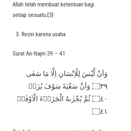
Allah telah membuat ketentuan bagi
setiap sesuatu.{3}
Rezei karena usaha
Surat An-Najm 39 – 41
وَاَنْ لَّيْسَ لِلْاِنْسَانِ اِلَّا مَا سَعٰى
۝٣٩ وَاَنَّ سَعْيَهٗ سَوْفَ يُرٰىۖ
۝٤٠ ثُمَّ يُجْزٰىهُ الْجَزَاۤءَ الْاَوْفٰىۙ
۝٤١