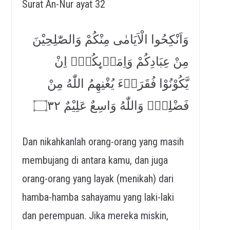
Surat An-Nur ayat 32
وَاَنْكِحُوا الْاَيَامٰى مِنْكُمْ وَالصّٰلِحِيْنَ
مِنْ عِبَادِكُمْ وَاِمَاۤىِٕكُمْۗ اِنْ
يَّكُوْنُوْا فُقَرَاۤءَ يُغْنِهِمُ اللّٰهُ مِنْ
فَضْلِهٖۗ وَاللّٰهُ وَاسِعٌ عَلِيْمٌ ۝٣٢
Dan nikahkanlah orang-orang yang masih
membujang di antara kamu, dan juga
orang-orang yang layak (menikah) dari
hamba-hamba sahayamu yang laki-laki
dan perempuan. Jika mereka miskin,