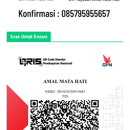
d
i
s
i
n
Scan Untuk Donasi
i