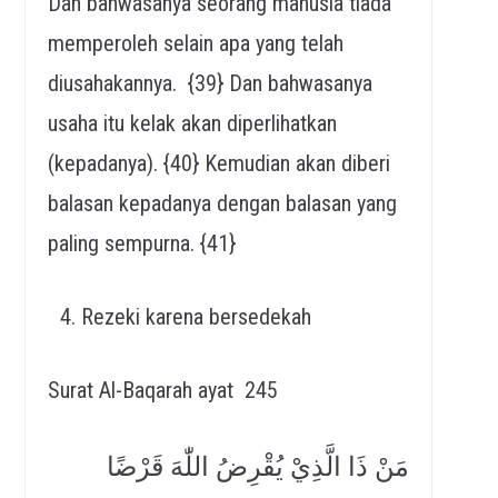
Dan bahwasanya seorang manusia tiada
memperoleh selain apa yang telah
diusahakannya. {39} Dan bahwasanya
usaha itu kelak akan diperlihatkan
(kepadanya). {40} Kemudian akan diberi
balasan kepadanya dengan balasan yang
paling sempurna. {41}
Rezeki karena bersedekah
Surat Al-Baqarah ayat 245
مَنْ ذَا الَّذِيْ يُقْرِضُ اللّٰهَ قَرْضًا