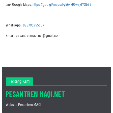
Link Google Maps:
https://goo.gl/maps/Fy564ktGwsyfYSb39
WhatsApp :
085795955657
Email : pesantrenmaqi.net@gmail.com
Tentang Kami
Website Pesantren MAQI