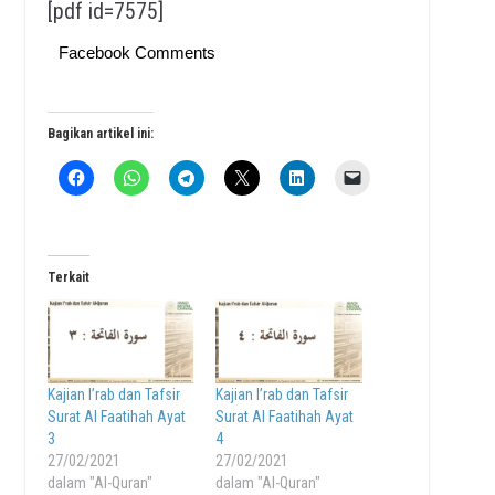
[pdf id=7575]
Facebook Comments
Bagikan artikel ini:
Terkait
Kajian I’rab dan Tafsir
Kajian I’rab dan Tafsir
Surat Al Faatihah Ayat
Surat Al Faatihah Ayat
3
4
27/02/2021
27/02/2021
dalam "Al-Quran"
dalam "Al-Quran"