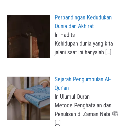
Perbandingan Kedudukan
Dunia dan Akhirat
In Hadits
Kehidupan dunia yang kita
jalani saat ini hanyalah
[…]
Sejarah Pengumpulan Al-
Qur’an
In Ulumul Quran
Metode Penghafalan dan
Penulisan di Zaman Nabi ﷺ
[…]