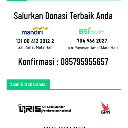
a
i
l
a
n
d
a
d
i
s
i
n
Scan Untuk Donasi
i