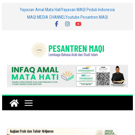
Skip
Yayasan Amal Mata Hati
Yayasan MAQI Peduli Indonesia
MAQI MEDIA CHANNEL
Youtube Pesantren MAQI
to
content