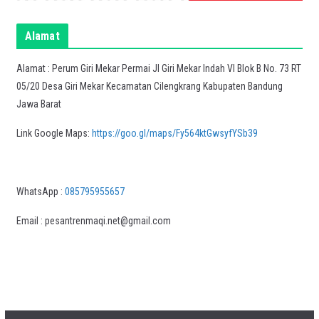
Alamat
Alamat : Perum Giri Mekar Permai Jl Giri Mekar Indah VI Blok B No. 73 RT
05/20 Desa Giri Mekar Kecamatan Cilengkrang Kabupaten Bandung
Jawa Barat
Link Google Maps:
https://goo.gl/maps/Fy564ktGwsyfYSb39
WhatsApp :
085795955657
Email : pesantrenmaqi.net@gmail.com