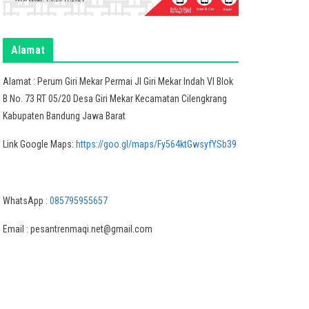
Alamat
Alamat : Perum Giri Mekar Permai Jl Giri Mekar Indah VI Blok
B No. 73 RT 05/20 Desa Giri Mekar Kecamatan Cilengkrang
Kabupaten Bandung Jawa Barat
Link Google Maps:
https://goo.gl/maps/Fy564ktGwsyfYSb39
WhatsApp :
085795955657
Email : pesantrenmaqi.net@gmail.com