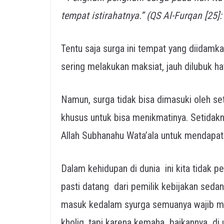
tempat istirahatnya.” (QS Al-Furqan [25]:
Tentu saja surga ini tempat yang diidamk
sering melakukan maksiat, jauh dilubuk ha
Namun, surga tidak bisa dimasuki oleh seti
khusus untuk bisa menikmatinya. Setidak
Allah Subhanahu Wata’ala untuk mendapat
Dalam kehidupan di dunia ini kita tidak p
pasti datang dari pemilik kebijakan sedan
masuk kedalam syurga semuanya wajib men
kholiq, tapi karena kemaha baikannya di 