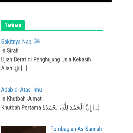
Terbaru
Sakitnya Nabi ﷺ
In Sirah
Ujian Berat di Penghujung Usia Kekasih
Allah ﷻ
[…]
Adab di Atas Ilmu
In Khutbah Jumat
Khutbah Pertama إِنَّ الْحَمْدَ لِلَّهِ، نَحْمَدُهُ
[…]
Pembagian As-Sunnah