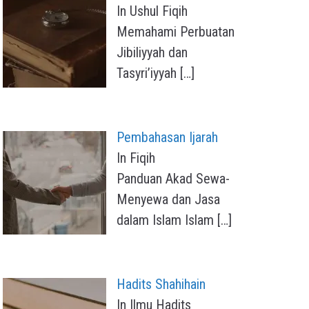
In Ushul Fiqih
Memahami Perbuatan
Jibiliyyah dan
Tasyri’iyyah
[…]
Pembahasan Ijarah
In Fiqih
Panduan Akad Sewa-
Menyewa dan Jasa
dalam Islam Islam
[…]
Hadits Shahihain
In Ilmu Hadits