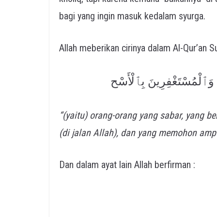
bagi yang ingin masuk kedalam syurga.
Allah meberikan cirinya dalam Al-Qur’an Su
َ وَٱلْمُسْتَغْفِرِينَ بِٱلْأَسْح
“
(yaitu) orang-orang yang sabar, yang b
(di jalan Allah), dan yang memohon amp
Dan dalam ayat lain Allah berfirman :