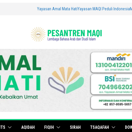
Yayasan Amal Mata Hati
Yayasan MAQI Peduli Indonesia
ITS
AQIDAH
FIQIH
SIRAH
TSAQAFAH
DO