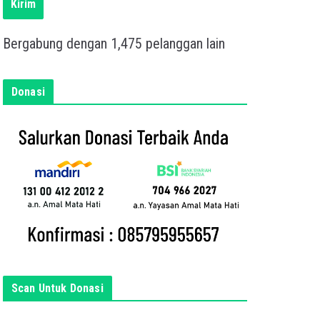
s
Kirim
k
a
Bergabung dengan 1,475 pelanggan lain
n
e
m
Donasi
a
i
l
a
n
d
a
d
i
s
i
Scan Untuk Donasi
n