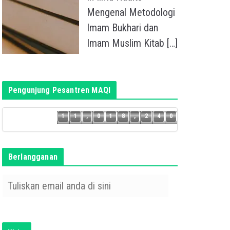
Mengenal Metodologi
Imam Bukhari dan
Imam Muslim Kitab
[…]
Pengunjung Pesantren MAQI
3
9
1
1
,
0
1
8
,
2
4
0
1
1
,
0
1
8
,
2
Berlangganan
T
u
l
i