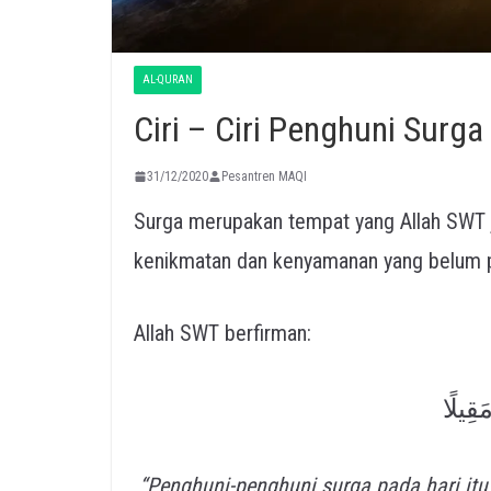
AL-QURAN
Ciri – Ciri Penghuni Surga
31/12/2020
Pesantren MAQI
Surga merupakan tempat yang Allah SWT j
kenikmatan dan kenyamanan yang belum p
Allah SWT berfirman:
َقِيلًا
“Penghuni-penghuni surga pada hari itu 