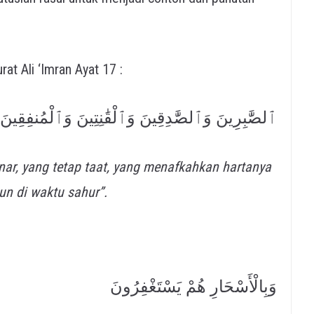
rat Ali ‘Imran Ayat 17 :
ٱلصَّٰبِرِينَ وَٱلصَّٰدِقِينَ وَٱلْقَٰنِتِينَ وَٱلْمُنفِقِين
enar, yang tetap taat, yang menafkahkan hartanya
un di waktu sahur”.
وَبِالْأَسْحَارِ هُمْ يَسْتَغْفِرُونَ