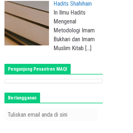
Hadits Shahihain
In Ilmu Hadits
Mengenal
Metodologi Imam
Bukhari dan Imam
Muslim Kitab
[…]
Pengunjung Pesantren MAQI
Berlangganan
T
u
l