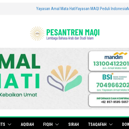
Yayasan Amal Mata Hati
Yayasan MAQI Peduli Indonesia
ITS
AQIDAH
FIQIH
SIRAH
TSAQAFAH
DO