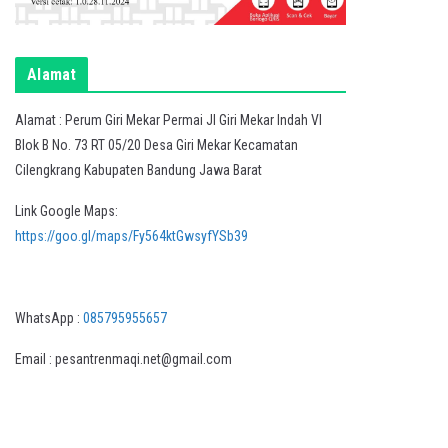
Alamat
Alamat : Perum Giri Mekar Permai Jl Giri Mekar Indah VI
Blok B No. 73 RT 05/20 Desa Giri Mekar Kecamatan
Cilengkrang Kabupaten Bandung Jawa Barat
Link Google Maps:
https://goo.gl/maps/Fy564ktGwsyfYSb39
WhatsApp :
085795955657
Email : pesantrenmaqi.net@gmail.com