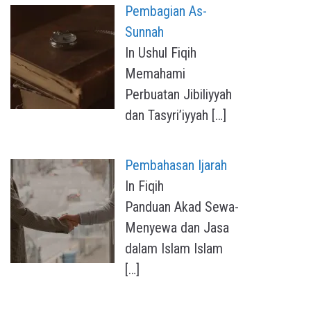
Pembagian As-
Sunnah
In Ushul Fiqih
Memahami
Perbuatan Jibiliyyah
dan Tasyri’iyyah
[…]
Pembahasan Ijarah
In Fiqih
Panduan Akad Sewa-
Menyewa dan Jasa
dalam Islam Islam
[…]