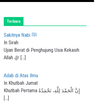
Terbaru
Sakitnya Nabi ﷺ
In Sirah
Ujian Berat di Penghujung Usia Kekasih
Allah ﷻ
[…]
Adab di Atas Ilmu
In Khutbah Jumat
Khutbah Pertama إِنَّ الْحَمْدَ لِلَّهِ، نَحْمَدُهُ
[…]