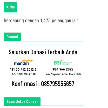
i
s
Kirim
k
a
Bergabung dengan 1,475 pelanggan lain
n
e
m
Donasi
a
i
l
a
n
d
a
d
i
s
Scan Untuk Donasi
i