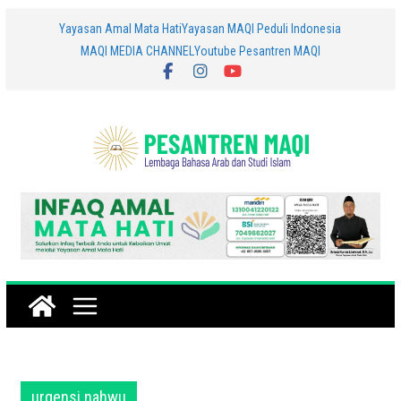
Skip
Yayasan Amal Mata Hati
Yayasan MAQI Peduli Indonesia
MAQI MEDIA CHANNEL
Youtube Pesantren MAQI
to
content
urgensi nahwu