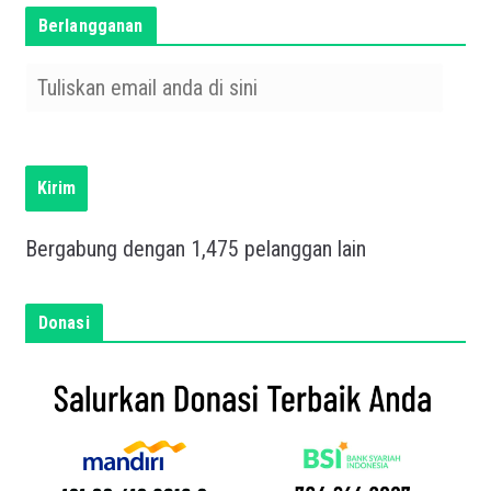
Berlangganan
T
u
l
i
s
Kirim
k
a
Bergabung dengan 1,475 pelanggan lain
n
e
m
Donasi
a
i
l
a
n
d