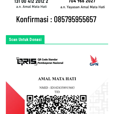
a
d
i
s
i
n
Scan Untuk Donasi
i