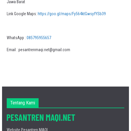
Jawa Barat
Link Google Maps:
https://goo.gl/maps/Fy564ktGwsyfYSb39
WhatsApp :
085795955657
Email : pesantrenmaqi.net@gmail.com
Tentang Kami
Website Pesantren MAQI