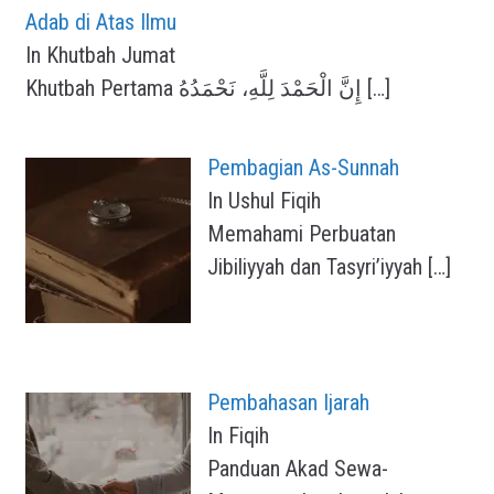
Adab di Atas Ilmu
In Khutbah Jumat
Khutbah Pertama إِنَّ الْحَمْدَ لِلَّهِ، نَحْمَدُهُ
[…]
Pembagian As-Sunnah
In Ushul Fiqih
Memahami Perbuatan
Jibiliyyah dan Tasyri’iyyah
[…]
Pembahasan Ijarah
In Fiqih
Panduan Akad Sewa-