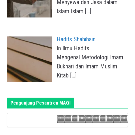
Menyewa dan Jasa dalam
Islam Islam
[…]
Hadits Shahihain
In Ilmu Hadits
Mengenal Metodologi Imam
Bukhari dan Imam Muslim
Kitab
[…]
Pengunjung Pesantren MAQI
7
1
1
,
0
2
2
,
9
7
8
1
1
,
0
2
2
,
9
7