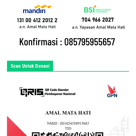
a
n
d
a
d
i
s
i
n
Scan Untuk Donasi
i