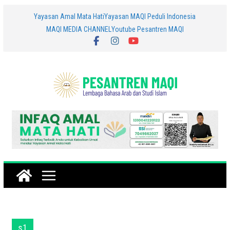
Skip
Yayasan Amal Mata Hati
Yayasan MAQI Peduli Indonesia
MAQI MEDIA CHANNEL
Youtube Pesantren MAQI
to
content
s1