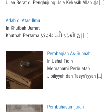
Ujian Berat di Penghujung Usia Kekasih Allah ﷻ
[…]
Adab di Atas Ilmu
In Khutbah Jumat
Khutbah Pertama إِنَّ الْحَمْدَ لِلَّهِ، نَحْمَدُهُ
[…]
Pembagian As-Sunnah
In Ushul Fiqih
Memahami Perbuatan
Jibiliyyah dan Tasyri’iyyah
[…]
Pembahasan Ijarah