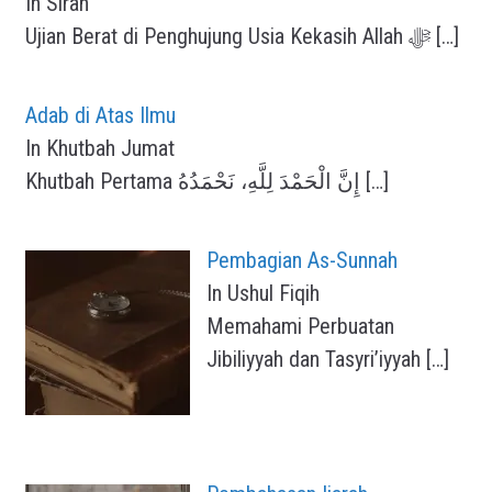
In Sirah
Ujian Berat di Penghujung Usia Kekasih Allah ﷻ
[…]
Adab di Atas Ilmu
In Khutbah Jumat
Khutbah Pertama إِنَّ الْحَمْدَ لِلَّهِ، نَحْمَدُهُ
[…]
Pembagian As-Sunnah
In Ushul Fiqih
Memahami Perbuatan
Jibiliyyah dan Tasyri’iyyah
[…]