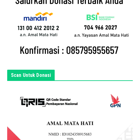
l
a
n
d
a
d
i
s
i
n
Scan Untuk Donasi
i