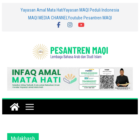
Skip
Yayasan Amal Mata Hati
Yayasan MAQI Peduli Indonesia
MAQI MEDIA CHANNEL
Youtube Pesantren MAQI
to
content
Mulakhash