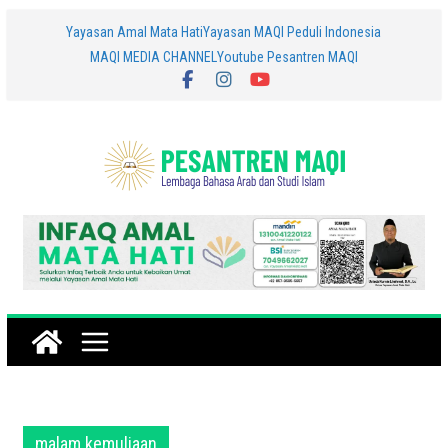
Skip
Yayasan Amal Mata Hati
Yayasan MAQI Peduli Indonesia
MAQI MEDIA CHANNEL
Youtube Pesantren MAQI
to
content
malam kemuliaan