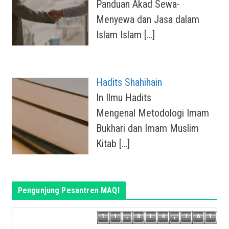
Panduan Akad Sewa-
Menyewa dan Jasa dalam
Islam Islam
[…]
Hadits Shahihain
In Ilmu Hadits
Mengenal Metodologi Imam
Bukhari dan Imam Muslim
Kitab
[…]
Pengunjung Pesantren MAQI
0
1
1
,
0
1
4
,
7
6
1