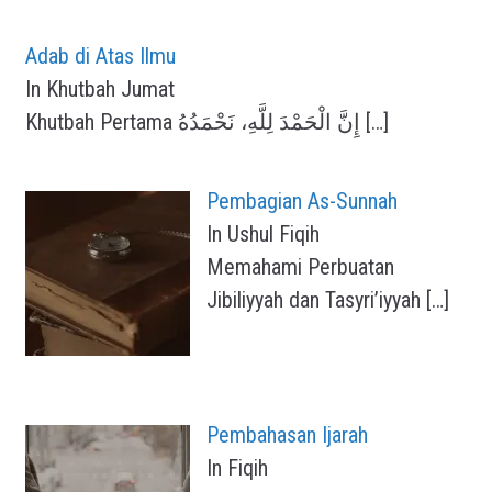
Adab di Atas Ilmu
In Khutbah Jumat
Khutbah Pertama إِنَّ الْحَمْدَ لِلَّهِ، نَحْمَدُهُ
[…]
Pembagian As-Sunnah
In Ushul Fiqih
Memahami Perbuatan
Jibiliyyah dan Tasyri’iyyah
[…]
Pembahasan Ijarah
In Fiqih