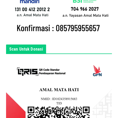
n
d
a
d
i
s
i
n
Scan Untuk Donasi
i