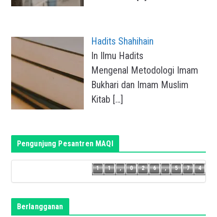
Hadits Shahihain
In Ilmu Hadits
Mengenal Metodologi Imam
Bukhari dan Imam Muslim
Kitab
[…]
Pengunjung Pesantren MAQI
3
1
1
,
0
2
6
,
5
7
4
1
1
,
0
2
6
,
5
7
Berlangganan