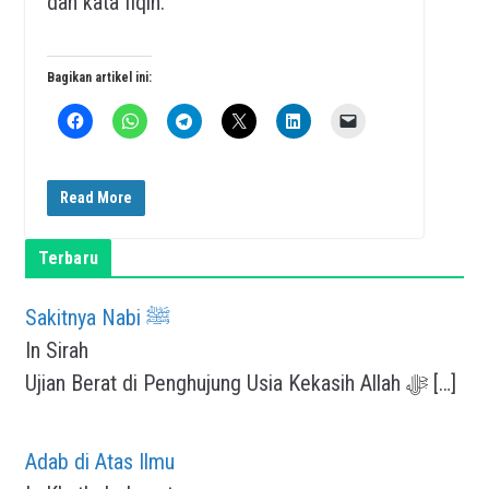
dan kata fiqih.
Bagikan artikel ini:
Read More
Terbaru
Sakitnya Nabi ﷺ
In Sirah
Ujian Berat di Penghujung Usia Kekasih Allah ﷻ
[…]
Adab di Atas Ilmu