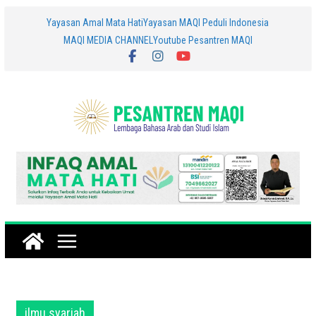
Skip
Yayasan Amal Mata Hati
Yayasan MAQI Peduli Indonesia
MAQI MEDIA CHANNEL
Youtube Pesantren MAQI
to
content
ilmu syariah