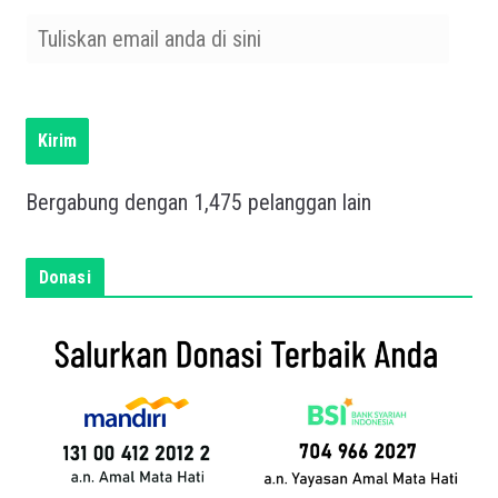
T
u
l
i
s
Kirim
k
a
Bergabung dengan 1,475 pelanggan lain
n
e
m
Donasi
a
i
l
a
n
d
a
d