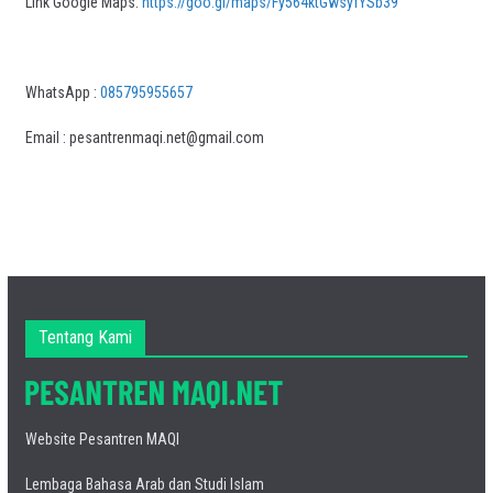
Link Google Maps:
https://goo.gl/maps/Fy564ktGwsyfYSb39
WhatsApp :
085795955657
Email : pesantrenmaqi.net@gmail.com
Tentang Kami
Website Pesantren MAQI
Lembaga Bahasa Arab dan Studi Islam