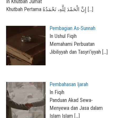
In Khutbah Jumat
Khutbah Pertama إِنَّ الْحَمْدَ لِلَّهِ، نَحْمَدُهُ
[…]
Pembagian As-Sunnah
In Ushul Fiqih
Memahami Perbuatan
Jibiliyyah dan Tasyri’iyyah
[…]
Pembahasan Ijarah
In Fiqih
Panduan Akad Sewa-
Menyewa dan Jasa dalam
Islam Islam
[…]