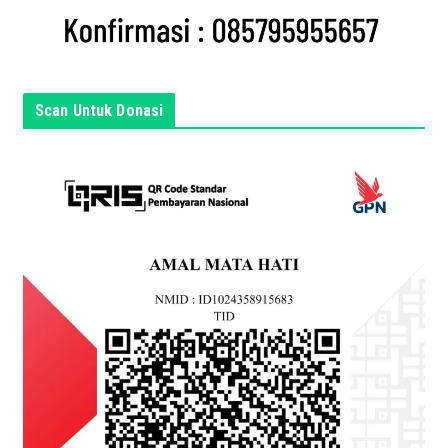
i
s
i
n
Scan Untuk Donasi
i