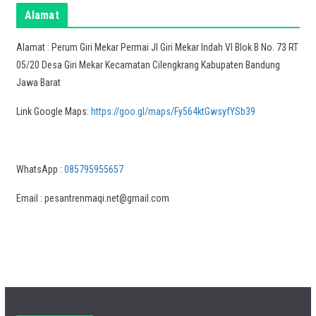
Alamat
Alamat : Perum Giri Mekar Permai Jl Giri Mekar Indah VI Blok B No. 73 RT
05/20 Desa Giri Mekar Kecamatan Cilengkrang Kabupaten Bandung
Jawa Barat
Link Google Maps:
https://goo.gl/maps/Fy564ktGwsyfYSb39
WhatsApp :
085795955657
Email : pesantrenmaqi.net@gmail.com