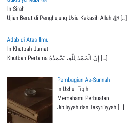
In Sirah
Ujian Berat di Penghujung Usia Kekasih Allah ﷻ
[…]
Adab di Atas Ilmu
In Khutbah Jumat
Khutbah Pertama إِنَّ الْحَمْدَ لِلَّهِ، نَحْمَدُهُ
[…]
Pembagian As-Sunnah
In Ushul Fiqih
Memahami Perbuatan
Jibiliyyah dan Tasyri’iyyah
[…]