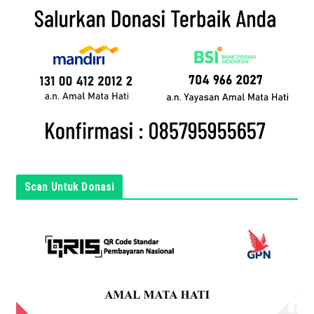
i
l
a
n
d
a
d
i
s
i
n
Scan Untuk Donasi
i