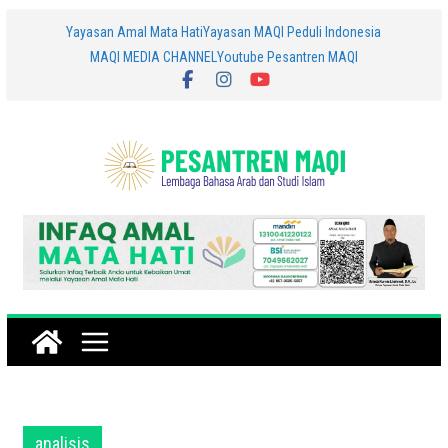
Skip
Yayasan Amal Mata Hati
Yayasan MAQI Peduli Indonesia
MAQI MEDIA CHANNEL
Youtube Pesantren MAQI
to
content
analisis