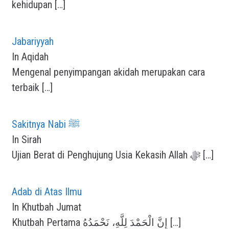
kehidupan
[…]
Jabariyyah
In Aqidah
Mengenal penyimpangan akidah merupakan cara
terbaik
[…]
Sakitnya Nabi ﷺ
In Sirah
Ujian Berat di Penghujung Usia Kekasih Allah ﷻ
[…]
Adab di Atas Ilmu
In Khutbah Jumat
Khutbah Pertama إِنَّ الْحَمْدَ لِلَّهِ، نَحْمَدُهُ
[…]