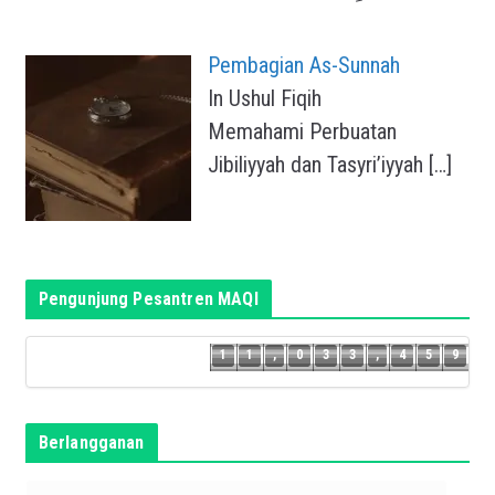
Pembagian As-Sunnah
In Ushul Fiqih
Memahami Perbuatan
Jibiliyyah dan Tasyri’iyyah
[…]
Pengunjung Pesantren MAQI
8
1
1
,
0
3
3
,
4
5
9
1
1
,
0
3
3
,
4
5
Berlangganan
T