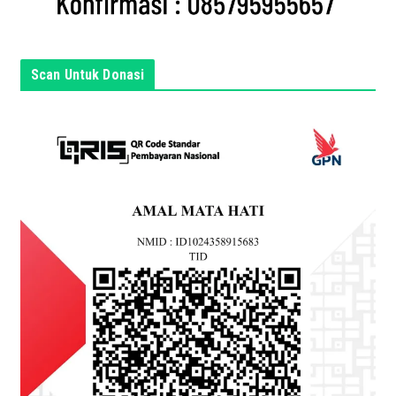
s
i
n
Scan Untuk Donasi
i