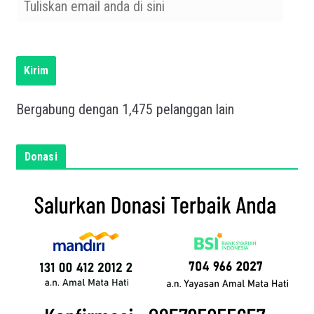
u
l
i
s
Kirim
k
a
Bergabung dengan 1,475 pelanggan lain
n
e
m
Donasi
a
i
l
a
n
d
a
d
i