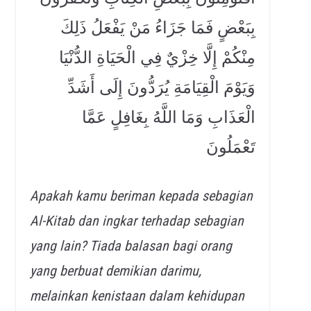
بِبَعْضٍ فَمَا جَزَاءُ مَنْ يَفْعَلُ ذَلِكَ
مِنْكُمْ إِلَّا خِزْيٌ فِي الْحَيَاةِ الدُّنْيَا
وَيَوْمَ الْقِيَامَةِ يُرَدُّونَ إِلَى أَشَدِّ
الْعَذَابِ وَمَا اللَّهُ بِغَافِلٍ عَمَّا
تَعْمَلُونَ
Apakah kamu beriman kepada sebagian
Al-Kitab dan ingkar terhadap sebagian
yang lain? Tiada balasan bagi orang
yang berbuat demikian darimu,
melainkan kenistaan dalam kehidupan