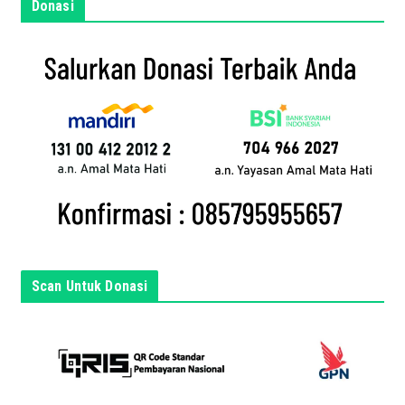
m
Donasi
a
i
l
a
n
d
a
d
i
s
i
n
Scan Untuk Donasi
i