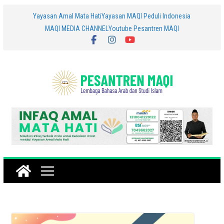
Skip
Yayasan Amal Mata Hati
Yayasan MAQI Peduli Indonesia
MAQI MEDIA CHANNEL
Youtube Pesantren MAQI
to
content