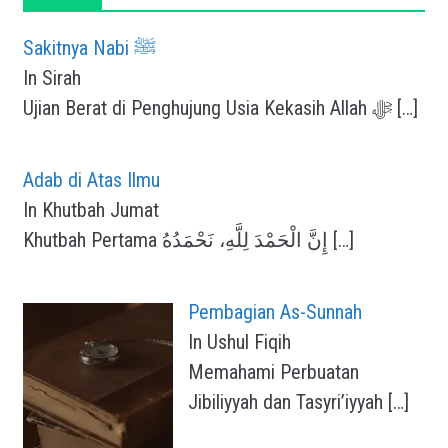
Sakitnya Nabi ﷺ
In Sirah
Ujian Berat di Penghujung Usia Kekasih Allah ﷻ
[…]
Adab di Atas Ilmu
In Khutbah Jumat
Khutbah Pertama إِنَّ الْحَمْدَ لِلَّهِ، نَحْمَدُهُ
[…]
Pembagian As-Sunnah
In Ushul Fiqih
Memahami Perbuatan
Jibiliyyah dan Tasyri’iyyah
[…]