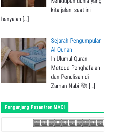
Kehidupan dunia yang
kita jalani saat ini
hanyalah
[…]
Sejarah Pengumpulan
Al-Qur’an
In Ulumul Quran
Metode Penghafalan
dan Penulisan di
Zaman Nabi ﷺ
[…]
Pengunjung Pesantren MAQI
5
1
1
,
0
0
5
,
1
9
6
1
1
,
0
0
5
,
1
9