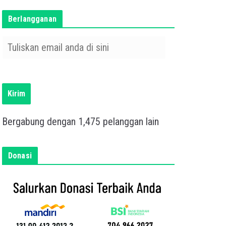
Berlangganan
T
u
l
i
s
Kirim
k
a
Bergabung dengan 1,475 pelanggan lain
n
e
m
Donasi
a
i
l
a
n