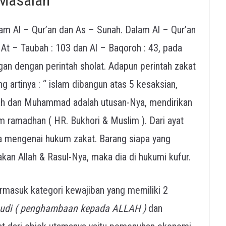
am Al – Qur’an dan As – Sunah. Dalam Al – Qur’an
At – Taubah : 103 dan Al – Baqoroh : 43, pada
ngan dengan perintah sholat. Adapun perintah zakat
 artinya : “ islam dibangun atas 5 kesaksian,
llah dan Muhammad adalah utusan-Nya, mendirikan
um ramadhan ( HR. Bukhori & Muslim ). Dari ayat
ama mengenai hukum zakat. Barang siapa yang
an Allah & Rasul-Nya, maka dia di hukumi kufur.
termasuk kategori kewajiban yang memiliki 2
budi ( penghambaan kepada ALLAH )
dan