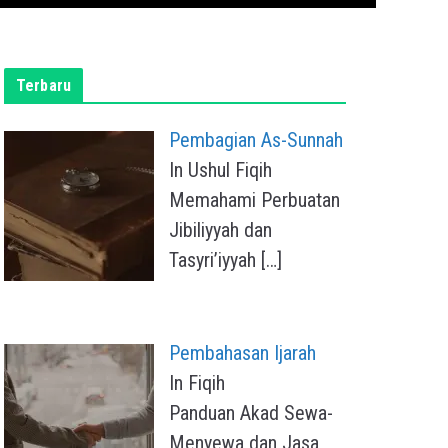
Terbaru
Pembagian As-Sunnah
In Ushul Fiqih
Memahami Perbuatan
Jibiliyyah dan
Tasyri’iyyah
[…]
Pembahasan Ijarah
In Fiqih
Panduan Akad Sewa-
Menyewa dan Jasa