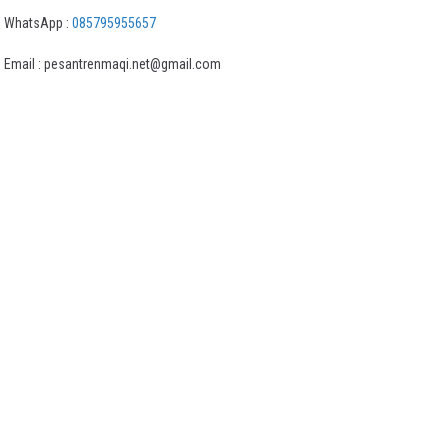
WhatsApp :
085795955657
Email : pesantrenmaqi.net@gmail.com