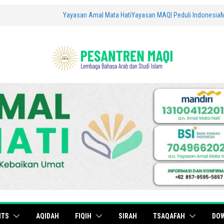
Yayasan Amal Mata Hati
Yayasan MAQI Peduli Indonesia
ITS
AQIDAH
FIQIH
SIRAH
TSAQAFAH
DO