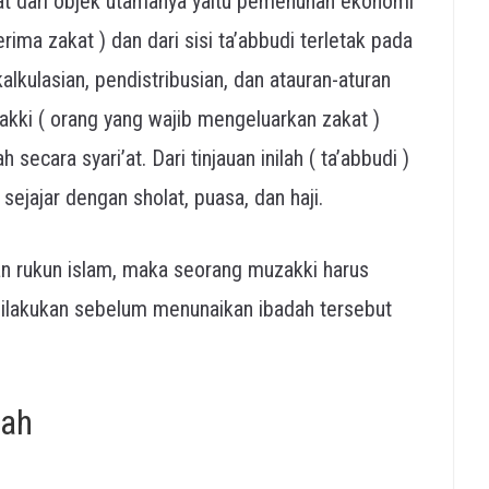
lihat dari objek utamanya yaitu pemenuhan ekonomi
ima zakat ) dan dari sisi ta’abbudi terletak pada
kulasian, pendistribusian, dan atauran-aturan
akki ( orang yang wajib mengeluarkan zakat )
secara syari’at. Dari tinjauan inilah ( ta’abbudi )
sejajar dengan sholat, puasa, dan haji.
n rukun islam, maka seorang muzakki harus
ilakukan sebelum menunaikan ibadah tersebut
ah