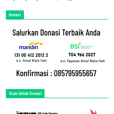
n
e
m
Donasi
a
i
l
a
n
d
a
d
i
s
i
n
Scan Untuk Donasi
i