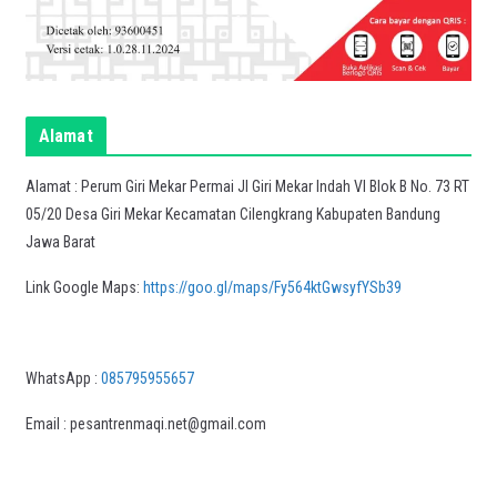
Alamat
Alamat : Perum Giri Mekar Permai Jl Giri Mekar Indah VI Blok B No. 73 RT
05/20 Desa Giri Mekar Kecamatan Cilengkrang Kabupaten Bandung
Jawa Barat
Link Google Maps:
https://goo.gl/maps/Fy564ktGwsyfYSb39
WhatsApp :
085795955657
Email : pesantrenmaqi.net@gmail.com