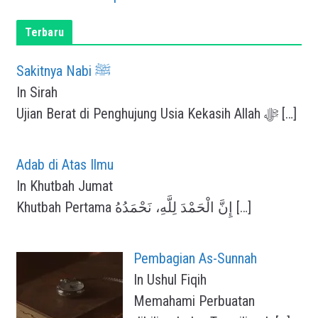
Terbaru
Sakitnya Nabi ﷺ
In Sirah
Ujian Berat di Penghujung Usia Kekasih Allah ﷻ
[…]
Adab di Atas Ilmu
In Khutbah Jumat
Khutbah Pertama إِنَّ الْحَمْدَ لِلَّهِ، نَحْمَدُهُ
[…]
Pembagian As-Sunnah
In Ushul Fiqih
Memahami Perbuatan