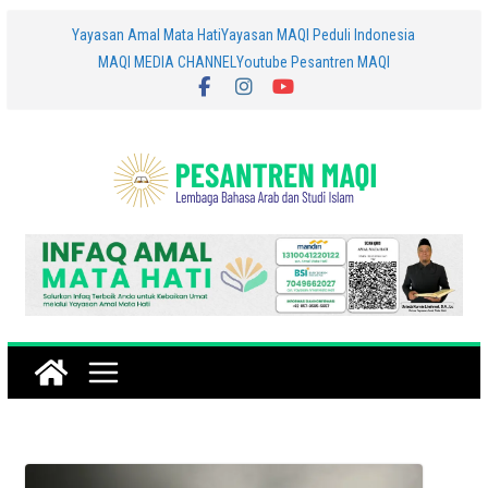
Skip
Yayasan Amal Mata Hati
Yayasan MAQI Peduli Indonesia
MAQI MEDIA CHANNEL
Youtube Pesantren MAQI
to
content