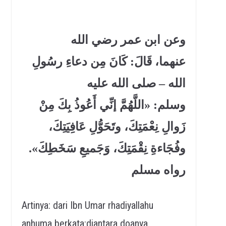
وعن ابن عمر رضي الله
عنهما، قَالَ: كَانَ مِن دعاءِ رسُولِ
الله – صلى الله عليه
وسلم: «اللَّهُمَّ إنِّي أَعُوذُ بِكَ مِنْ
زَوالِ نِعْمَتِكَ، وتَحَوُّلِ عَافِيَتِكَ،
وفُجَاءةِ نِقْمَتِكَ، وَجَميعِ سَخَطِكَ».
رواه مسلم
Artinya: dari Ibn Umar rhadiyallahu
anhuma berkata:diantara doanya