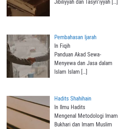
Jibiliyyah dan Tasyri’iyyah
[…]
Pembahasan Ijarah
In Fiqih
Panduan Akad Sewa-
Menyewa dan Jasa dalam
Islam Islam
[…]
Hadits Shahihain
In Ilmu Hadits
Mengenal Metodologi Imam
Bukhari dan Imam Muslim