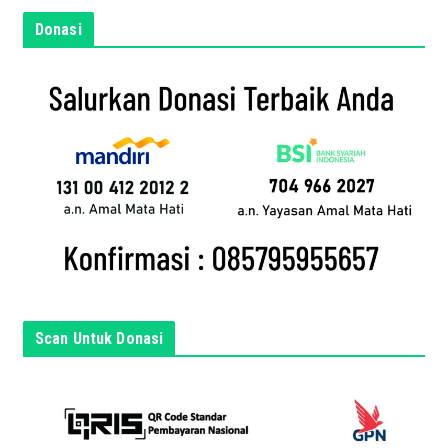
e
m
Donasi
a
i
l
a
n
d
a
d
i
s
i
n
Scan Untuk Donasi
i