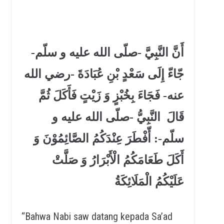
أَنَّ النَّبِيَّ -صلّى الله عليه و سلّم-
جّاءّ إِلَى سَعْدٍ بْنِ عُبَادَةَ -رضي الله
عنه- فَجَاءَ بِخُبْزٍ وَ زَيْتٍ فَأَكَلَ ثُمَّ
قَالَ النَّبِيُّ -صلّى الله عليه و
سلّم-: أّفْطَرَ عِنْدَكُمُ الصَّائِمُوْنَ وَ
أَكَلَ طَعَامَكُمُ الْأَبْرَارُ وَ صَلَّتْ
عَلَيْكُمُ الْمَلَائِكَةُ
“Bahwa Nabi saw datang kepada Sa’ad