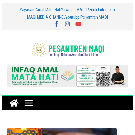
Skip
Yayasan Amal Mata Hati
Yayasan MAQI Peduli Indonesia
MAQI MEDIA CHANNEL
Youtube Pesantren MAQI
to
content