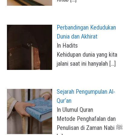
Perbandingan Kedudukan
Dunia dan Akhirat
In Hadits
Kehidupan dunia yang kita
jalani saat ini hanyalah
[…]
Sejarah Pengumpulan Al-
Qur’an
In Ulumul Quran
Metode Penghafalan dan
Penulisan di Zaman Nabi ﷺ