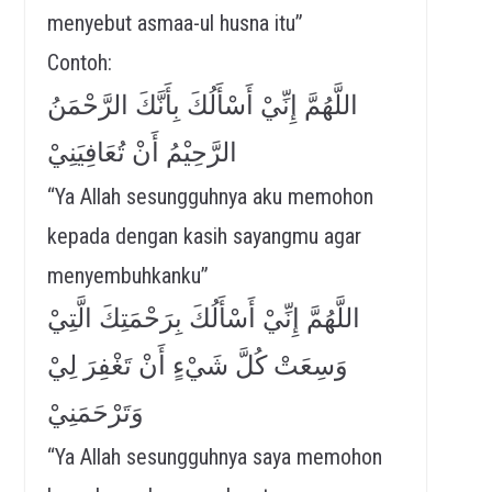
menyebut asmaa-ul husna itu”
Contoh:
اللَّهُمَّ إِنِّيْ أَسْأَلُكَ بِأَنَّكَ الرَّحْمَنُ
الرَّحِيْمُ أَنْ تُعَافِيَنِيْ
“Ya Allah sesungguhnya aku memohon
kepada dengan kasih sayangmu agar
menyembuhkanku”
اللَّهُمَّ إِنِّيْ أَسْأَلُكَ بِرَحْمَتِكَ الَّتِيْ
وَسِعَتْ كُلَّ شَيْءٍ أَنْ تَغْفِرَ لِيْ
وَتَرْحَمَنِيْ
“Ya Allah sesungguhnya saya memohon