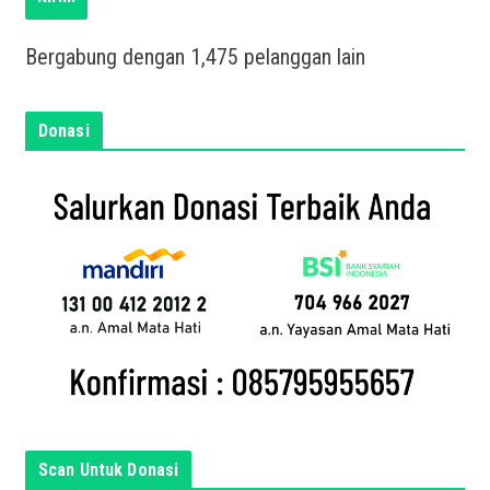
k
a
Bergabung dengan 1,475 pelanggan lain
n
e
m
Donasi
a
i
l
a
n
d
a
d
i
s
i
n
Scan Untuk Donasi
i