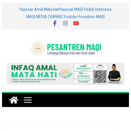
Skip
Yayasan Amal Mata Hati
Yayasan MAQI Peduli Indonesia
MAQI MEDIA CHANNEL
Youtube Pesantren MAQI
to
content