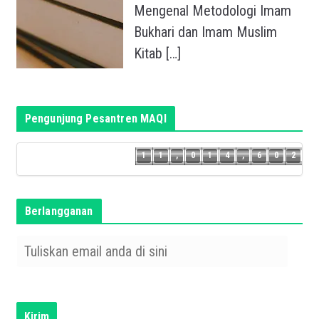
Mengenal Metodologi Imam
Bukhari dan Imam Muslim
Kitab
[…]
Pengunjung Pesantren MAQI
1
1
1
,
0
1
4
,
6
0
2
1
1
,
0
1
4
,
6
0
Berlangganan
T
u
l
i
s
Kirim