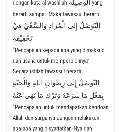
الوصيلة
dengan kata al washilah
yang
berarti sampai. Maka tawassul berarti :
التَّوَصُلُ إِلَى الْمُرَادِ وَالسَّعْيُ فِيْ
تَحْقِيْقِهِ
“Pencapaian kepada apa yang dimaksud
dan usaha untuk memperolehnya”
Secara istilah tawassul berarti:
التَّوَصُلُ إِلَى رِضْوَانِ اللهِ وَالْجَنَّةِ
بِفِعْلِ مَا شَرَعَهُ وَتَرْكِ مَا نَهَى عَنْهُ
“Pencapaian untuk mendapatkan keridoan
Allah dan surganya dengan melakukan
apa-apa yang disyariatkan-Nya dan