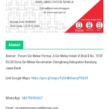
Alamat
Alamat : Perum Giri Mekar Permai Jl Giri Mekar Indah VI Blok B No. 73 RT
05/20 Desa Giri Mekar Kecamatan Cilengkrang Kabupaten Bandung
Jawa Barat
Link Google Maps:
https://goo.gl/maps/Fy564ktGwsyfYSb39
WhatsApp :
085795955657
Email : pesantrenmaqi.net@gmail.com