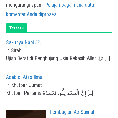
mengurangi spam.
Pelajari bagaimana data
komentar Anda diproses
Terbaru
Sakitnya Nabi ﷺ
In Sirah
Ujian Berat di Penghujung Usia Kekasih Allah ﷻ
[…]
Adab di Atas Ilmu
In Khutbah Jumat
Khutbah Pertama إِنَّ الْحَمْدَ لِلَّهِ، نَحْمَدُهُ
[…]
Pembagian As-Sunnah