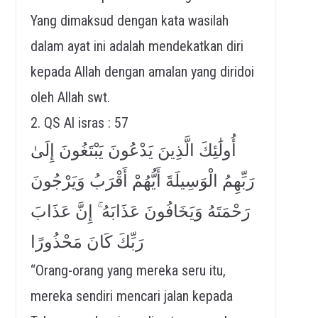
Yang dimaksud dengan kata wasilah
dalam ayat ini adalah mendekatkan diri
kepada Allah dengan amalan yang diridoi
oleh Allah swt.
2. QS Al isras : 57
أُولَٰئِكَ الَّذِينَ يَدْعُونَ يَبْتَغُونَ إِلَىٰ
رَبِّهِمُ الْوَسِيلَةَ أَيُّهُمْ أَقْرَبُ وَيَرْجُونَ
رَحْمَتَهُ وَيَخَافُونَ عَذَابَهُ ۚ إِنَّ عَذَابَ
رَبِّكَ كَانَ مَحْذُورًا
“Orang-orang yang mereka seru itu,
mereka sendiri mencari jalan kepada