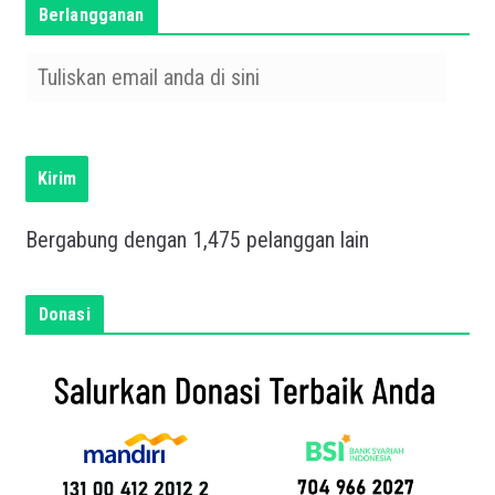
Berlangganan
T
u
l
i
s
Kirim
k
a
Bergabung dengan 1,475 pelanggan lain
n
e
m
Donasi
a
i
l
a
n
d