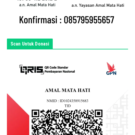
a
d
i
s
i
n
Scan Untuk Donasi
i