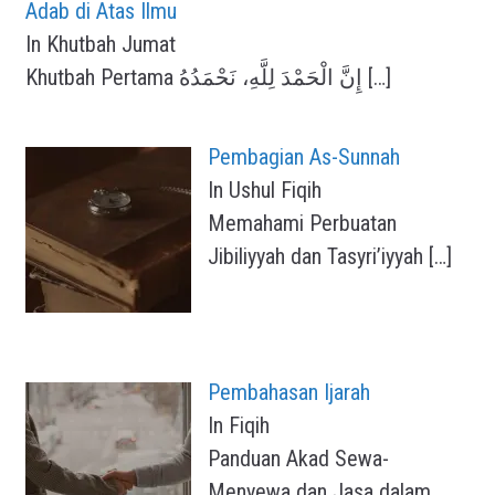
Adab di Atas Ilmu
In Khutbah Jumat
Khutbah Pertama إِنَّ الْحَمْدَ لِلَّهِ، نَحْمَدُهُ
[…]
Pembagian As-Sunnah
In Ushul Fiqih
Memahami Perbuatan
Jibiliyyah dan Tasyri’iyyah
[…]
Pembahasan Ijarah
In Fiqih
Panduan Akad Sewa-
Menyewa dan Jasa dalam