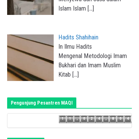
Islam Islam
[…]
Hadits Shahihain
In Ilmu Hadits
Mengenal Metodologi Imam
Bukhari dan Imam Muslim
Kitab
[…]
Pengunjung Pesantren MAQI
3
1
1
,
0
2
4
,
8
0
4
1
1
,
0
2
4
,
8
0