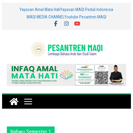
Skip
Yayasan Amal Mata Hati
Yayasan MAQI Peduli Indonesia
MAQI MEDIA CHANNEL
Youtube Pesantren MAQI
to
content
Nahwu Semester 1