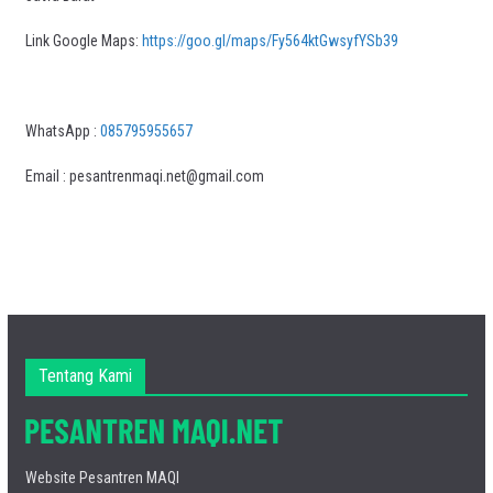
Link Google Maps:
https://goo.gl/maps/Fy564ktGwsyfYSb39
WhatsApp :
085795955657
Email : pesantrenmaqi.net@gmail.com
Tentang Kami
Website Pesantren MAQI