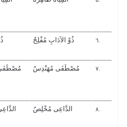
ذُوْ الآدَابِ مُفْلِحٌ
ذُو
٦.
مُصْطَفَى مُهَنْدِسٌ
مُصْطَفَ
٧.
الدَّاعِى مُخْلِصٌ
الدَّاعِ
٨.