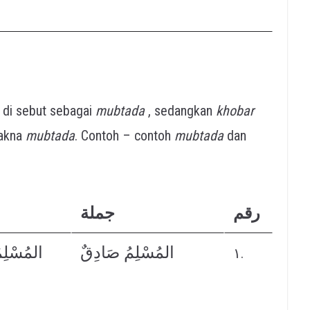
di sebut sebagai
mubtada
, sedangkan
khobar
akna
mubtada
. Contoh – contoh
mubtada
dan
رقم
جملة
المُسْلِمُ صَادِقٌ
المُسْلِم
١.