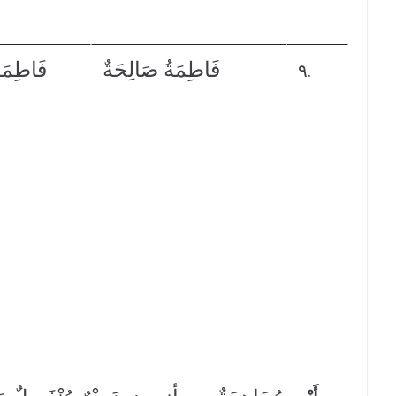
فَاطِمَةُ صَالِحَةٌ
فَاطِمَة
٩.