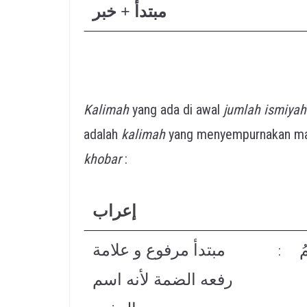
مبتدأ + خبر
Kalimah
yang ada di awal
jumlah ismiyah
adalah
kalimah
yang menyempurnakan m
khobar
:
إعراب
ُ
مبتدأ مرفوع و علامة
:
رفعه الضمة لأنه اسم