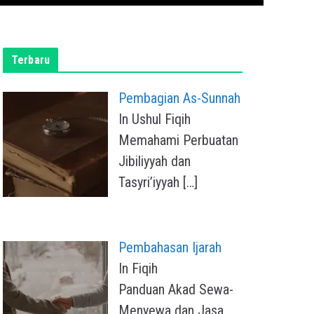
Terbaru
Pembagian As-Sunnah
In Ushul Fiqih
Memahami Perbuatan
Jibiliyyah dan
Tasyri’iyyah
[…]
Pembahasan Ijarah
In Fiqih
Panduan Akad Sewa-
Menyewa dan Jasa