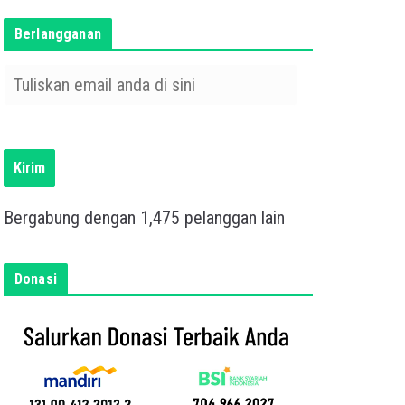
Berlangganan
T
u
l
i
s
Kirim
k
a
Bergabung dengan 1,475 pelanggan lain
n
e
m
Donasi
a
i
l
a
n