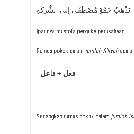
يَذْهَبُ حَمُوْ مُصْطَفَى إِلى الشَّرِكَةِ
Ipar nya mustofa pergi ke perusahaan
Rumus pokok dalam
jumlah fi’liyah
adalah
فعل + فاعل
Sedangkan rumus pokok dalam
jumlah i