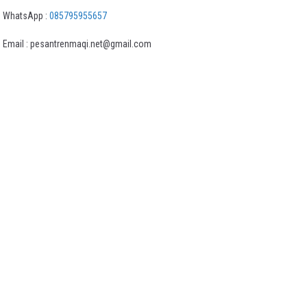
WhatsApp :
085795955657
Email : pesantrenmaqi.net@gmail.com