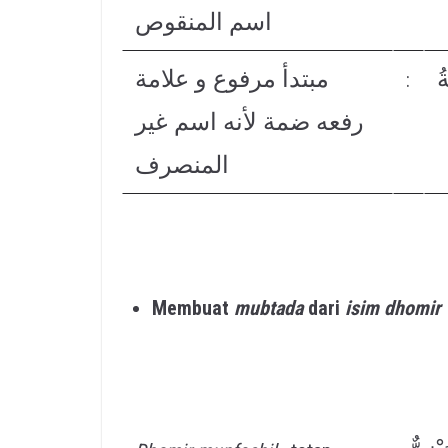
اسم المنقوص
ُ
مبتدأ مرفوع و علامة
:
رفعه ضمة لأنه اسم غير
المنصرف
Membuat
mubtada
dari
isim dhomir