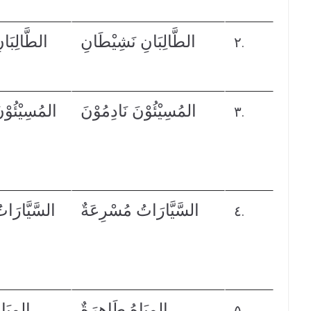
الطَّالِبَانِ نَشِيْطَانِ
الطَّالِبَان
٢.
المُسِيْئُوْنَ نَادِمُوْنَ
المُسِيْئُوْن
٣.
السَّيَّارَاتُ مُسْرِعَةٌ
السَّيَّارَات
٤.
المِيَاهُ طَاهِرَةٌ
المِيَاه
٥.