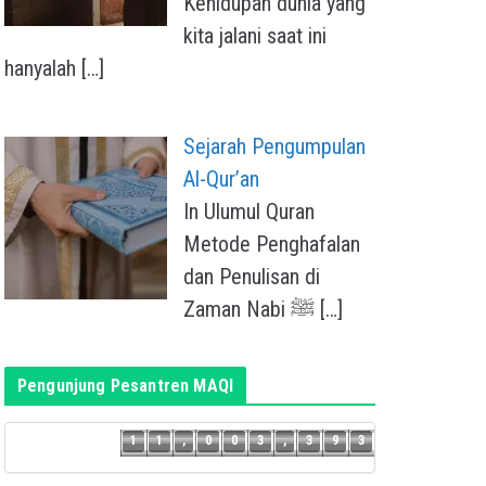
Kehidupan dunia yang
kita jalani saat ini
hanyalah
[…]
Sejarah Pengumpulan
Al-Qur’an
In Ulumul Quran
Metode Penghafalan
dan Penulisan di
Zaman Nabi ﷺ
[…]
Pengunjung Pesantren MAQI
2
1
1
,
0
0
3
,
3
9
3
1
1
,
0
0
3
,
3
9