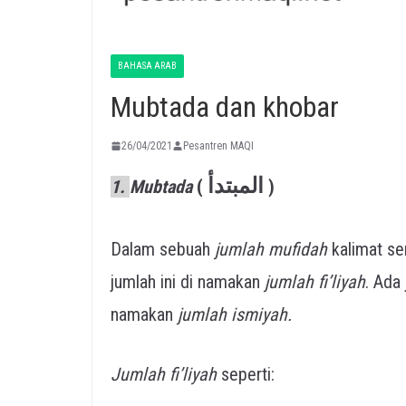
BAHASA ARAB
Mubtada dan khobar
26/04/2021
Pesantren MAQI
المبتدأ
1.
Mubtada
(
)
Dalam sebuah
jumlah mufidah
kalimat se
jumlah ini di namakan
jumlah fi’liyah
. Ada
namakan
jumlah ismiyah.
Jumlah fi’liyah
seperti: