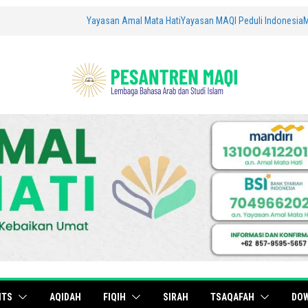
Yayasan Amal Mata Hati
Yayasan MAQI Peduli Indonesia
ITS
AQIDAH
FIQIH
SIRAH
TSAQAFAH
DO