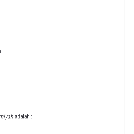
 :
smiyah
adalah :