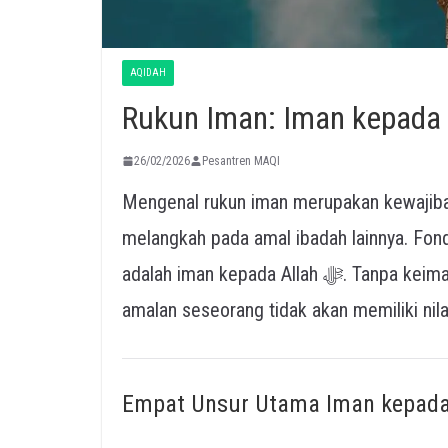
AQIDAH
Rukun Iman: Iman kepada 
26/02/2026
Pesantren MAQI
Mengenal rukun iman merupakan kewajiba
melangkah pada amal ibadah lainnya. Fond
adalah iman kepada Allah ﷻ. Tanpa keimanan yang benar kepada Sang Pencipta, maka
amalan seseorang tidak akan memiliki nilai
Empat Unsur Utama Iman kepada