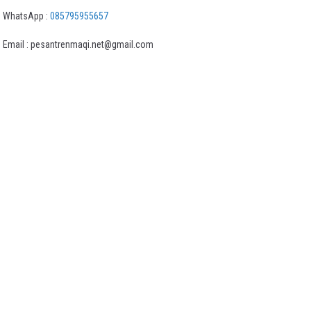
WhatsApp :
085795955657
Email : pesantrenmaqi.net@gmail.com