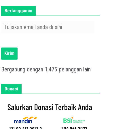
Berlangganan
T
u
l
i
s
Kirim
k
a
Bergabung dengan 1,475 pelanggan lain
n
e
m
Donasi
a
i
l
a
n