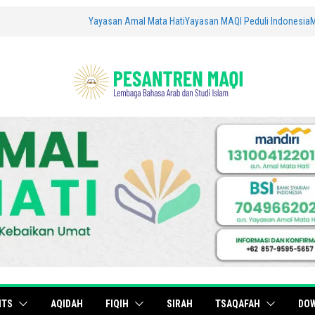
Yayasan Amal Mata Hati
Yayasan MAQI Peduli Indonesia
ITS
AQIDAH
FIQIH
SIRAH
TSAQAFAH
DO