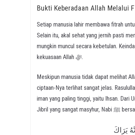
Bukti Keberadaan Allah Melalui F
Setiap manusia lahir membawa fitrah unt
Selain itu, akal sehat yang jernih pasti m
mungkin muncul secara kebetulan. Keindah
kekuasaan Allah ﷻ.
Meskipun manusia tidak dapat melihat Allah ﷻ secara langsung di dunia, namun 
ciptaan-Nya terlihat sangat jelas. Rasulullah ﷺ memberikan perumpamaan tentang tingk
iman yang paling tinggi, yaitu Ihsan. Dari Umar bin Al-Khatta
Jibril yang sangat masyhur
َّهُ يَرَاكَ