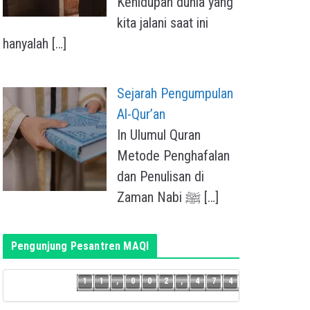
Kehidupan dunia yang
kita jalani saat ini
hanyalah
[…]
Sejarah Pengumpulan
Al-Qur’an
In Ulumul Quran
Metode Penghafalan
dan Penulisan di
Zaman Nabi ﷺ
[…]
Pengunjung Pesantren MAQI
3
1
1
,
0
0
2
,
4
7
4
1
1
,
0
0
2
,
4
7