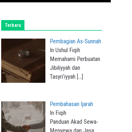
Terbaru
Pembagian As-Sunnah
In Ushul Fiqih
Memahami Perbuatan
Jibiliyyah dan
Tasyri’iyyah
[…]
Pembahasan Ijarah
In Fiqih
Panduan Akad Sewa-
Menyewa dan Jasa