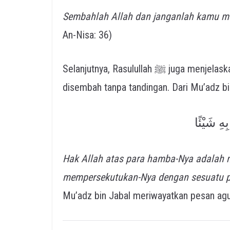
Sembahlah Allah dan janganlah kamu m
An-Nisa: 36)
Selanjutnya, Rasulullah ﷺ juga menjelaskan bahwa hak Allah atas hamba-Nya adalah untuk
ِهِ شَيْئًا
Hak Allah atas para hamba-Nya adalah
mempersekutukan-Nya dengan sesuatu p