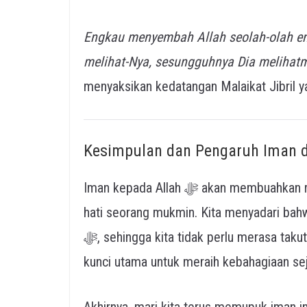
Engkau menyembah Allah seolah-olah en
melihat-Nya, sesungguhnya Dia melihat
menyaksikan kedatangan Malaikat Jibril y
Kesimpulan dan Pengaruh Iman 
Iman kepada Allah ﷻ akan membuahkan rasa tenang, keberanian, dan kemuliaan di dalam
hati seorang mukmin. Kita menyadari bahw
ﷻ, sehingga kita tidak perlu merasa takut kepada makhluk. Ketauhidan yang murni menjadi
kunci utama untuk meraih kebahagiaan seja
Akhirnya, mari kita terus memupuk iman in