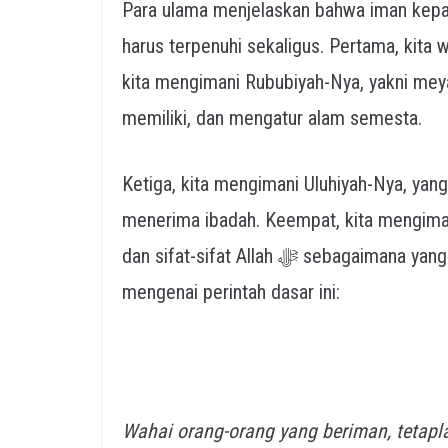
Para ulama menjelaskan bahwa iman kepada Allah ﷻ mencakup empat uns
harus terpenuhi sekaligus. Pertama, kita wajib
kita mengimani Rububiyah-Nya, yakni mey
memiliki, dan mengatur alam semesta.
Ketiga, kita mengimani Uluhiyah-Nya, yang
menerima ibadah. Keempat, kita mengima
dan sifat-sifat Allah ﷻ sebagaimana yang tercantum dalam wahyu. Allah ﷻ berfirman
mengenai perintah dasar ini:
Wahai orang-orang yang beriman, tetapl