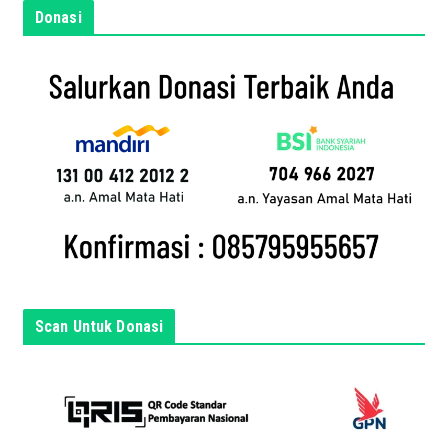
m
Donasi
a
i
l
a
n
d
a
d
i
s
i
n
Scan Untuk Donasi
i