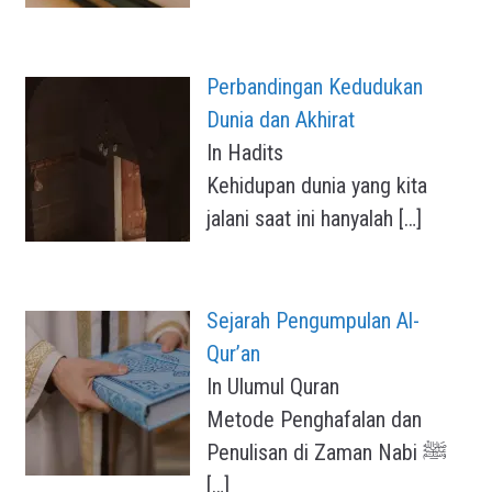
Perbandingan Kedudukan
Dunia dan Akhirat
In Hadits
Kehidupan dunia yang kita
jalani saat ini hanyalah
[…]
Sejarah Pengumpulan Al-
Qur’an
In Ulumul Quran
Metode Penghafalan dan
Penulisan di Zaman Nabi ﷺ
[…]