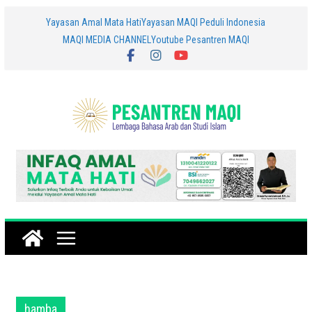
Skip
Yayasan Amal Mata Hati
Yayasan MAQI Peduli Indonesia
MAQI MEDIA CHANNEL
Youtube Pesantren MAQI
to
content
hamba