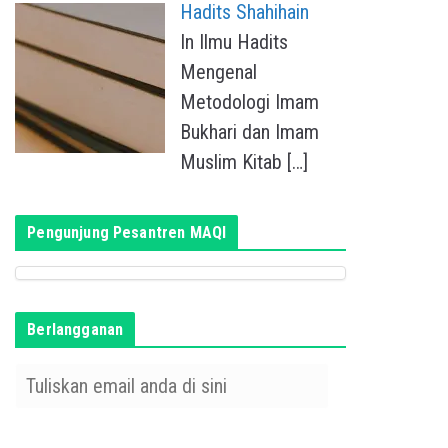
Hadits Shahihain
In Ilmu Hadits
Mengenal
Metodologi Imam
Bukhari dan Imam
Muslim Kitab
[…]
Pengunjung Pesantren MAQI
Berlangganan
T
u
l