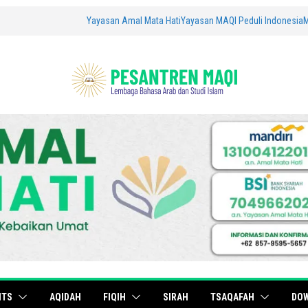
Yayasan Amal Mata Hati
Yayasan MAQI Peduli Indonesia
ITS
AQIDAH
FIQIH
SIRAH
TSAQAFAH
DO