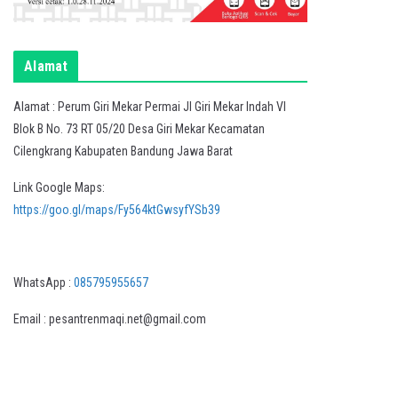
Alamat
Alamat : Perum Giri Mekar Permai Jl Giri Mekar Indah VI
Blok B No. 73 RT 05/20 Desa Giri Mekar Kecamatan
Cilengkrang Kabupaten Bandung Jawa Barat
Link Google Maps:
https://goo.gl/maps/Fy564ktGwsyfYSb39
WhatsApp :
085795955657
Email : pesantrenmaqi.net@gmail.com