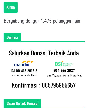
i
s
Kirim
k
a
Bergabung dengan 1,475 pelanggan lain
n
e
m
Donasi
a
i
l
a
n
d
a
d
i
s
Scan Untuk Donasi
i