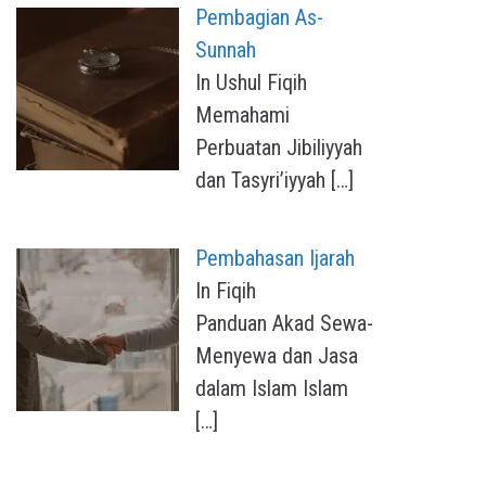
Pembagian As-
Sunnah
In Ushul Fiqih
Memahami
Perbuatan Jibiliyyah
dan Tasyri’iyyah
[…]
Pembahasan Ijarah
In Fiqih
Panduan Akad Sewa-
Menyewa dan Jasa
dalam Islam Islam
[…]