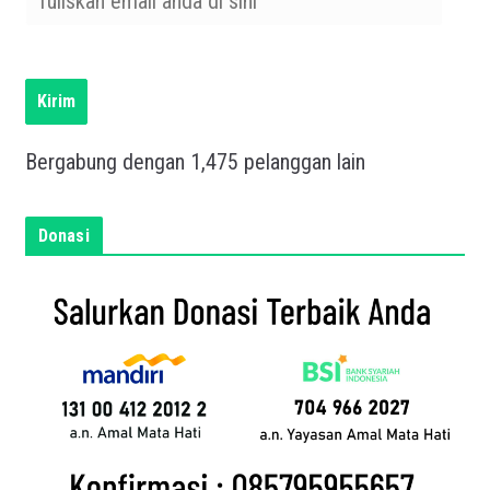
u
l
i
s
Kirim
k
a
Bergabung dengan 1,475 pelanggan lain
n
e
m
Donasi
a
i
l
a
n
d
a
d
i