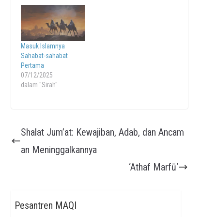
Masuk Islamnya
Sahabat-sahabat
Pertama
07/12/2025
dalam "Sirah"
Shalat Jum’at: Kewajiban, Adab, dan Ancam
an Meninggalkannya
‘Athaf Marfū‘
Pesantren MAQI