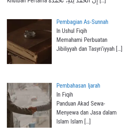
Khutbah Pertama إِنَّ الْحَمْدَ لِلَّهِ، نَحْمَدُهُ
[…]
Pembagian As-Sunnah
In Ushul Fiqih
Memahami Perbuatan
Jibiliyyah dan Tasyri’iyyah
[…]
Pembahasan Ijarah
In Fiqih
Panduan Akad Sewa-
Menyewa dan Jasa dalam
Islam Islam
[…]