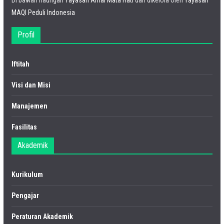
Di bawah naungan
Yayasan Amal Mata Hati
dan dikelola oleh
Yayasan
MAQI Peduli Indonesia
Profil
Iftitah
Visi dan Misi
Manajemen
Fasilitas
Akademik
Kurikulum
Pengajar
Peraturan Akademik