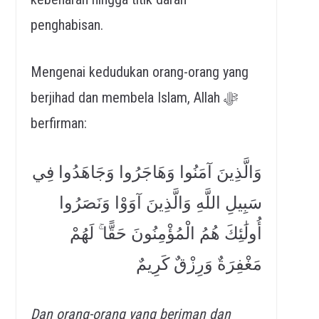
penghabisan.
Mengenai kedudukan orang-orang yang
berjihad dan membela Islam, Allah ﷻ
berfirman:
وَالَّذِينَ آمَنُوا وَهَاجَرُوا وَج
َاهَدُوا فِي
سَبِيلِ اللَّهِ وَالَّذِينَ آوَوْا وَنَصَرُوا
أُولَٰئِكَ هُمُ الْمُؤْمِنُونَ حَقًّا ۚ لَهُمْ
مَغْفِرَةٌ وَرِزْقٌ كَرِيمٌ
Dan orang-orang yang beriman
dan