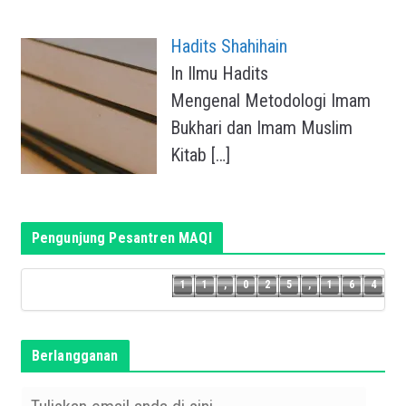
Hadits Shahihain
In Ilmu Hadits
Mengenal Metodologi Imam
Bukhari dan Imam Muslim
Kitab
[…]
Pengunjung Pesantren MAQI
3
1
1
,
0
2
5
,
1
6
4
1
1
,
0
2
5
,
1
6
Berlangganan
T