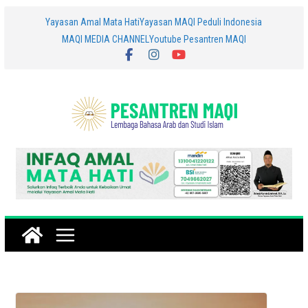
Skip
Yayasan Amal Mata Hati
Yayasan MAQI Peduli Indonesia
MAQI MEDIA CHANNEL
Youtube Pesantren MAQI
to
content