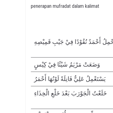
penerapan mufradat dalam kalimat
حْمِلُ أَحْمَدُ نُقُوْدًا فِيْ جَيْبِ قَمِيْصِهِ
وَضَعَتْ مَرْيَمُ شَيْئًا فِيْ كِيْسٍ
يَسْتَعْمِلُ عَلِيٌّ فَانِلَةً لَوْنُهَا أَحْمَرُ
خَلَعْتُ الْجَوْرَبَ بَعْدَ خَلْعِ الْخِذَاءِ