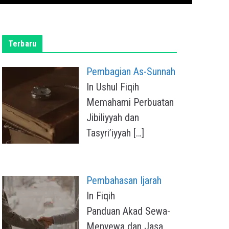
Terbaru
Pembagian As-Sunnah
In Ushul Fiqih
Memahami Perbuatan
Jibiliyyah dan
Tasyri’iyyah
[…]
Pembahasan Ijarah
In Fiqih
Panduan Akad Sewa-
Menyewa dan Jasa