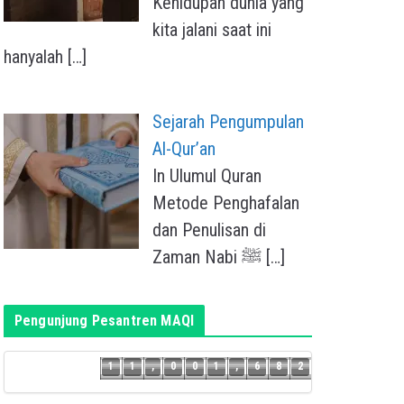
Kehidupan dunia yang
kita jalani saat ini
hanyalah
[…]
Sejarah Pengumpulan
Al-Qur’an
In Ulumul Quran
Metode Penghafalan
dan Penulisan di
Zaman Nabi ﷺ
[…]
Pengunjung Pesantren MAQI
1
1
1
,
0
0
1
,
6
8
2
1
1
,
0
0
1
,
6
8