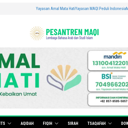
Yayasan Amal Mata Hati
Yayasan MAQI Peduli Indonesia
ITS
AQIDAH
FIQIH
SIRAH
TSAQAFAH
DO