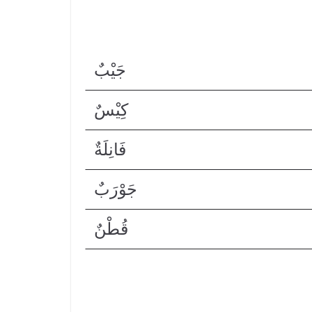
جَيْبٌ
كِيْسٌ
فَانِلَةٌ
جَوْرَبٌ
قُطْنٌ