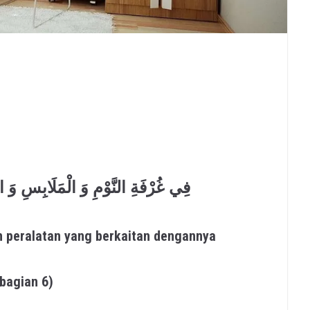
فِي غُرْفَةِ النَّوْمِ وَ الْمَلَابِسِ وَ الْأ
n peralatan yang berkaitan dengannya
(bagian 6)