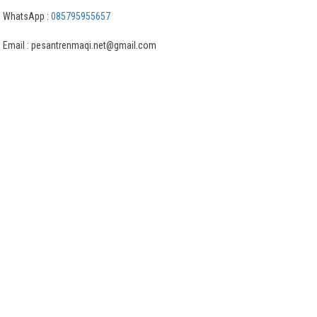
WhatsApp :
085795955657
Email : pesantrenmaqi.net@gmail.com