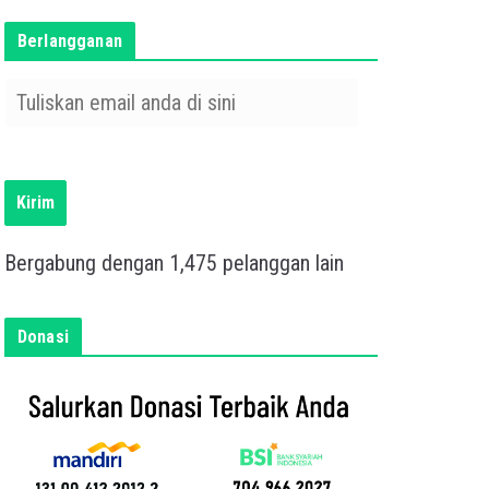
Berlangganan
T
u
l
i
s
Kirim
k
a
Bergabung dengan 1,475 pelanggan lain
n
e
m
Donasi
a
i
l
a
n