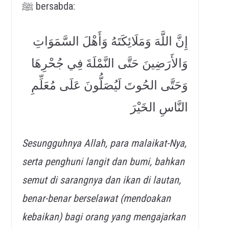
ﷺ bersabda:
إِنَّ اللَّهَ وَمَلَائِكَتَهُ وَأَهْلَ السَّمَوَاتِ
وَالأَرَضِينَ حَتَّى النَّمْلَةَ فِي جُحْرِهَا
وَحَتَّى الحُوتَ لَيُصَلُّونَ عَلَى مُعَلِّمِ
النَّاسِ الخَيْرَ
Sesungguhnya Allah, para malaikat-Nya,
serta penghuni langit dan bumi, bahkan
semut di sarangnya dan ikan di lautan,
benar-benar berselawat (mendoakan
kebaikan) bagi orang yang mengajarkan