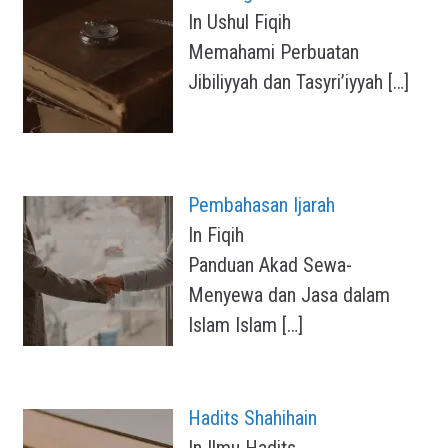
In Ushul Fiqih
Memahami Perbuatan
Jibiliyyah dan Tasyri’iyyah
[…]
Pembahasan Ijarah
In Fiqih
Panduan Akad Sewa-
Menyewa dan Jasa dalam
Islam Islam
[…]
Hadits Shahihain
In Ilmu Hadits