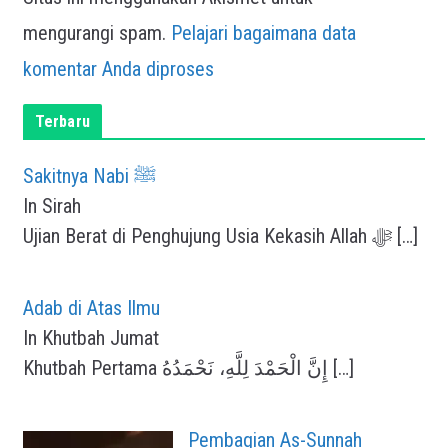
mengurangi spam.
Pelajari bagaimana data
komentar Anda diproses
Terbaru
Sakitnya Nabi ﷺ
In Sirah
Ujian Berat di Penghujung Usia Kekasih Allah ﷻ
[…]
Adab di Atas Ilmu
In Khutbah Jumat
Khutbah Pertama إِنَّ الْحَمْدَ لِلَّهِ، نَحْمَدُهُ
[…]
Pembagian As-Sunnah