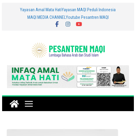
Skip
Yayasan Amal Mata Hati
Yayasan MAQI Peduli Indonesia
MAQI MEDIA CHANNEL
Youtube Pesantren MAQI
to
content