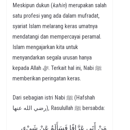
Meskipun dukun (
kahin
) merupakan salah
satu profesi yang ada dalam mufradat,
syariat Islam melarang keras umatnya
mendatangi dan mempercayai peramal.
Islam mengajarkan kita untuk
menyandarkan segala urusan hanya
kepada Allah ﷻ. Terkait hal ini, Nabi ﷺ
memberikan peringatan keras.
Dari sebagian istri Nabi ﷺ (Hafshah
رضي الله عنها), Rasulullah ﷺ bersabda:
مَنْ أَتَى عَرَّافًا فَسَأَلَهُ عَنْ شَيْءٍ،