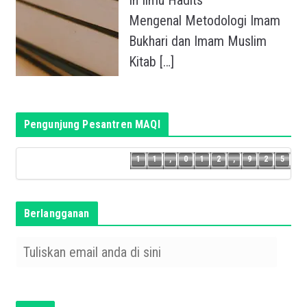
Mengenal Metodologi Imam
Bukhari dan Imam Muslim
Kitab
[…]
Pengunjung Pesantren MAQI
4
1
1
,
0
1
2
,
9
2
5
1
1
,
0
1
2
,
9
2
Berlangganan
T
u
l
i