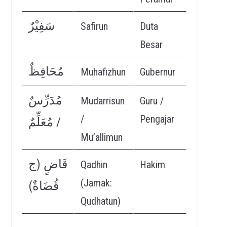
سَفِيْرٌ
Safirun
Duta
Besar
مُحَافِظٌ
Muhafizhun
Gubernur
مُدَرِّسٌ
Mudarrisun
Guru /
/
Pengajar
/ مُعَلِّمٌ
Mu’allimun
قَاضٍ (ج
Qadhin
Hakim
(Jamak:
قُضَاةٌ)
Qudhatun)