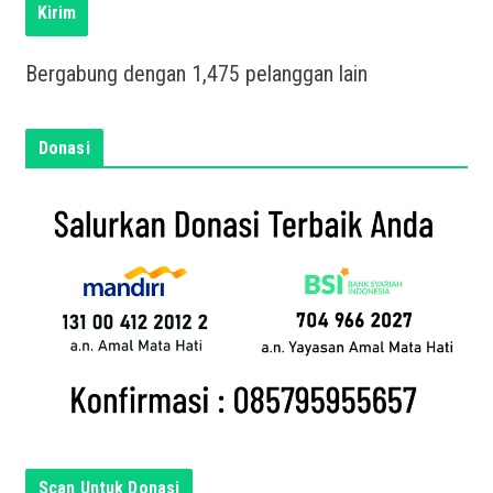
s
Kirim
k
a
Bergabung dengan 1,475 pelanggan lain
n
e
m
Donasi
a
i
l
a
n
d
a
d
i
s
i
n
Scan Untuk Donasi