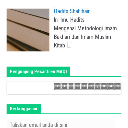
Hadits Shahihain
In Ilmu Hadits
Mengenal Metodologi Imam
Bukhari dan Imam Muslim
Kitab
[…]
Pengunjung Pesantren MAQI
2
1
1
,
0
1
2
,
0
4
3
1
1
,
0
1
2
,
0
4
Berlangganan
T