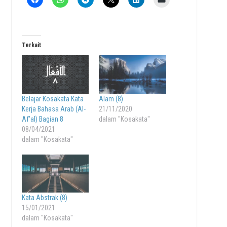
Terkait
Belajar Kosakata Kata
Alam (8)
Kerja Bahasa Arab (Al-
21/11/2020
Af’al) Bagian 8
dalam "Kosakata"
08/04/2021
dalam "Kosakata"
Kata Abstrak (8)
15/01/2021
dalam "Kosakata"