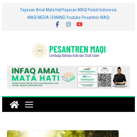
Skip
Yayasan Amal Mata Hati
Yayasan MAQI Peduli Indonesia
MAQI MEDIA CHANNEL
Youtube Pesantren MAQI
to
content