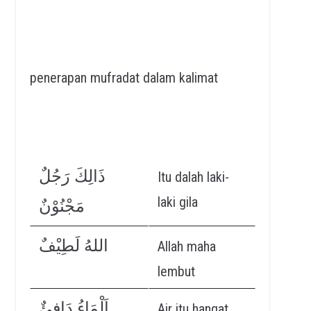
penerapan mufradat dalam kalimat
ذَالِكَ رَجُلٌ
Itu dalah laki-
laki gila
مَجْنُوْنٌ
اللهُ لَطِيْفٌ
Allah maha
lembut
اَلْمَاءُ دَافِئٌ
Air itu hangat