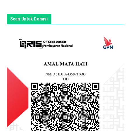
s
i
n
Scan Untuk Donasi
i