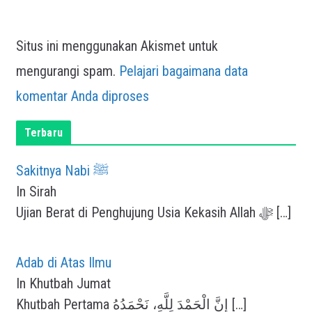
Situs ini menggunakan Akismet untuk
mengurangi spam.
Pelajari bagaimana data
komentar Anda diproses
Terbaru
Sakitnya Nabi ﷺ
In Sirah
Ujian Berat di Penghujung Usia Kekasih Allah ﷻ
[…]
Adab di Atas Ilmu
In Khutbah Jumat
Khutbah Pertama إِنَّ الْحَمْدَ لِلَّهِ، نَحْمَدُهُ
[…]