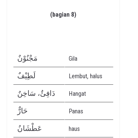
(bagian 8)
مَجْنُوْنٌ
Gila
لَطِيْفٌ
Lembut, halus
دَافِئٌ، سَاخِنٌ
Hangat
حَارٌّ
Panas
عَطْشَانُ
haus