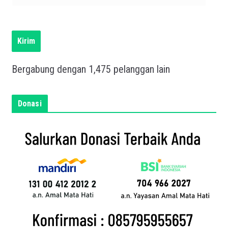
u
l
i
s
Kirim
k
a
Bergabung dengan 1,475 pelanggan lain
n
e
m
Donasi
a
i
l
a
n
d
a
d
i