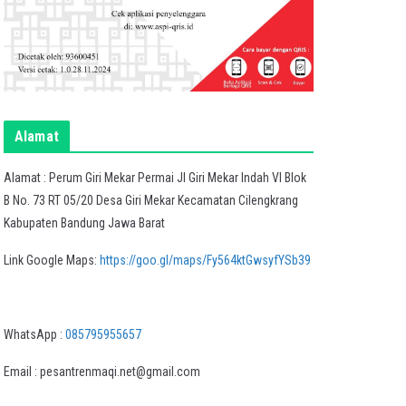
Alamat
Alamat : Perum Giri Mekar Permai Jl Giri Mekar Indah VI Blok
B No. 73 RT 05/20 Desa Giri Mekar Kecamatan Cilengkrang
Kabupaten Bandung Jawa Barat
Link Google Maps:
https://goo.gl/maps/Fy564ktGwsyfYSb39
WhatsApp :
085795955657
Email : pesantrenmaqi.net@gmail.com