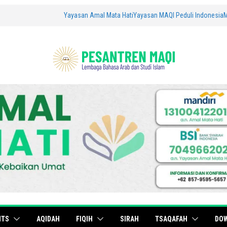
Yayasan Amal Mata Hati
Yayasan MAQI Peduli Indonesia
ITS
AQIDAH
FIQIH
SIRAH
TSAQAFAH
DO