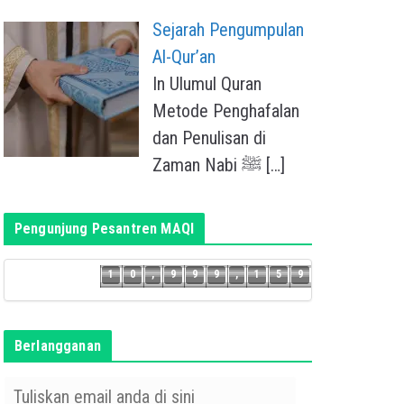
Sejarah Pengumpulan
Al-Qur’an
In Ulumul Quran
Metode Penghafalan
dan Penulisan di
Zaman Nabi ﷺ
[…]
Pengunjung Pesantren MAQI
8
1
0
,
9
9
9
,
1
5
9
1
0
,
9
9
9
,
1
5
Berlangganan
T