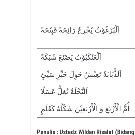
اَلْبُرْغُوْثُ يُخْرِجُ رَائِحَةً قَبِيْحَةً
اَلْعَنْكَبُوْتُ يَصْنَعَ شَبَكَةً
اَلذُّبَابَةُ تَعِيْشُ حَوِلَ حَيِّزٍ سَيِّئٍ
اَلنَّحْلَةُ تُغِلُّ عَسَلًا
أُمُّ الْأَرْبَعِ وَ الْأَرْبَعِيْنَ شَكْلُهُ كَقَلَمٍ
Penulis : Ustadz Wildan Risalat (Bida