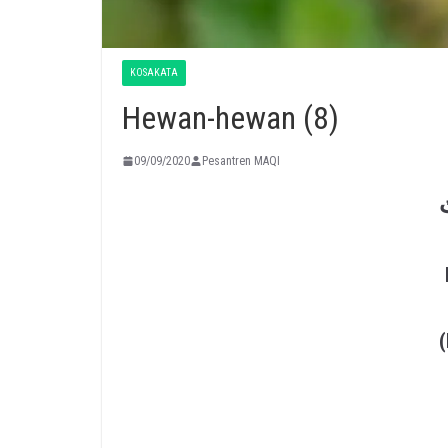
KOSAKATA
Hewan-hewan (8)
09/09/2020
Pesantren MAQI
ُ
(