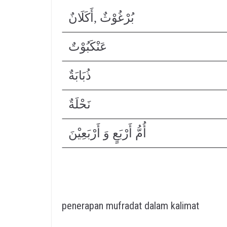
بُرْغُوْثٌ ,أَكَلَانٌ
عَنْكَبُوْتٌ
ذُبَابَةٌ
نَحْلَةٌ
أُمُّ أَرْبَعٍ وَ أَرْبَعِيْنَ
penerapan mufradat dalam kalimat