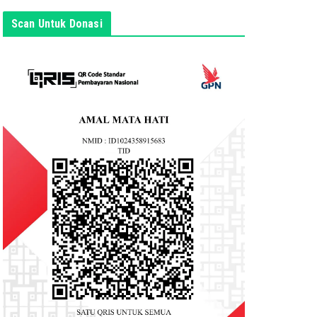
s
i
Scan Untuk Donasi
n
i