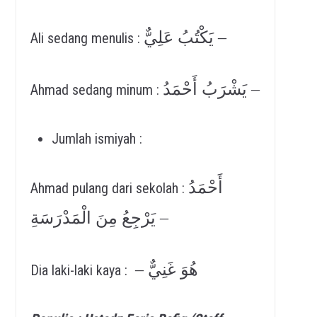
يَكْتُبُ عَلِيٌّ –
Ali sedang menulis :
يَشْرَبُ أَحْمَدُ –
Ahmad sedang minum :
Jumlah ismiyah :
أَحْمَدُ
Ahmad pulang dari sekolah :
يَرْجِعُ مِنَ الْمَدْرَسَةِ –
– هُوَ غَنِيٌّ
Dia laki-laki kaya :