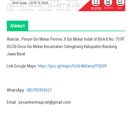
Alamat
Alamat : Perum Giri Mekar Permai Jl Giri Mekar Indah VI Blok B No. 73 RT
05/20 Desa Giri Mekar Kecamatan Cilengkrang Kabupaten Bandung
Jawa Barat
Link Google Maps:
https://goo.gl/maps/Fy564ktGwsyfYSb39
WhatsApp :
085795955657
Email : pesantrenmaqi.net@gmail.com