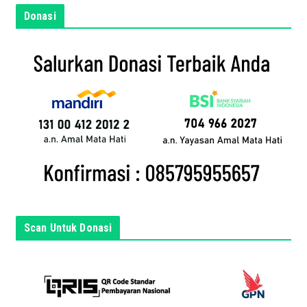
m
Donasi
a
i
l
a
n
d
a
d
i
s
i
n
Scan Untuk Donasi
i