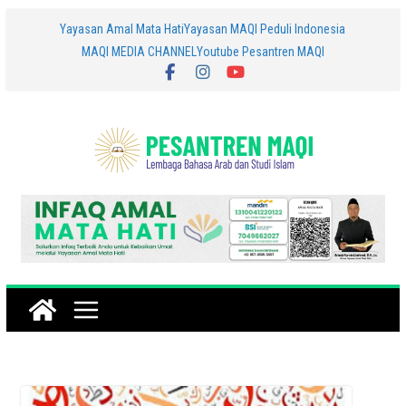
Skip
Yayasan Amal Mata Hati
Yayasan MAQI Peduli Indonesia
MAQI MEDIA CHANNEL
Youtube Pesantren MAQI
to
content