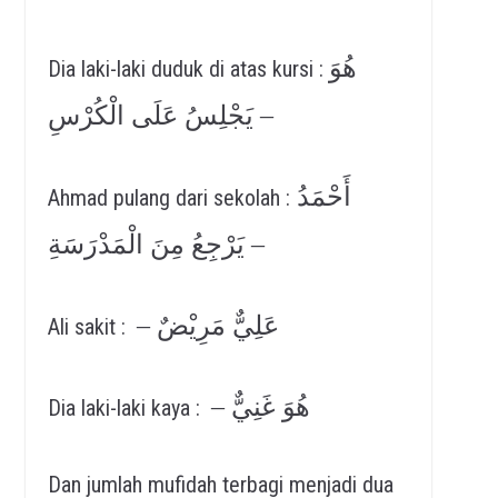
هُوَ
Dia laki-laki duduk di atas kursi :
يَجْلِسُ عَلَى الْكُرْسِ –
أَحْمَدُ
Ahmad pulang dari sekolah :
يَرْجِعُ مِنَ الْمَدْرَسَةِ –
– عَلِيٌّ مَرِيْضٌ
Ali sakit :
– هُوَ غَنِيٌّ
Dia laki-laki kaya :
Dan jumlah mufidah terbagi menjadi dua