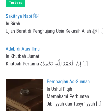
Terbaru
Sakitnya Nabi ﷺ
In Sirah
Ujian Berat di Penghujung Usia Kekasih Allah ﷻ
[…]
Adab di Atas Ilmu
In Khutbah Jumat
Khutbah Pertama إِنَّ الْحَمْدَ لِلَّهِ، نَحْمَدُهُ
[…]
Pembagian As-Sunnah
In Ushul Fiqih
Memahami Perbuatan
Jibiliyyah dan Tasyri’iyyah
[…]