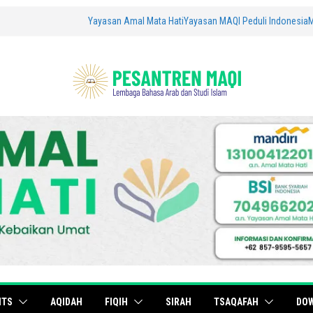
Yayasan Amal Mata Hati
Yayasan MAQI Peduli Indonesia
ITS
AQIDAH
FIQIH
SIRAH
TSAQAFAH
DO