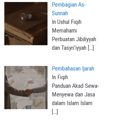
Pembagian As-
Sunnah
In Ushul Fiqih
Memahami
Perbuatan Jibiliyyah
dan Tasyri’iyyah
[…]
Pembahasan Ijarah
In Fiqih
Panduan Akad Sewa-
Menyewa dan Jasa
dalam Islam Islam
[…]