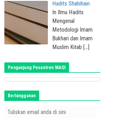
Hadits Shahihain
In Ilmu Hadits
Mengenal
Metodologi Imam
Bukhari dan Imam
Muslim Kitab
[…]
Pengunjung Pesantren MAQI
Berlangganan
T
u
l