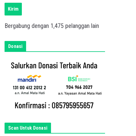
i
s
Kirim
k
a
Bergabung dengan 1,475 pelanggan lain
n
e
m
Donasi
a
i
l
a
n
d
a
d
i
s
Scan Untuk Donasi
i