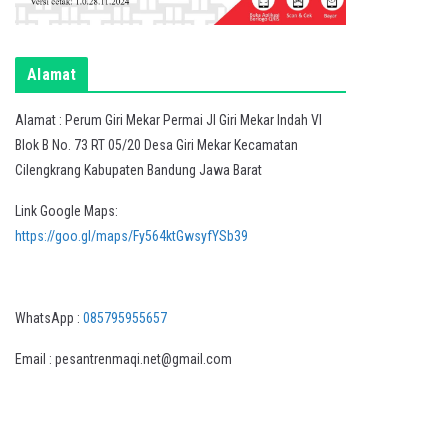
Alamat
Alamat : Perum Giri Mekar Permai Jl Giri Mekar Indah VI
Blok B No. 73 RT 05/20 Desa Giri Mekar Kecamatan
Cilengkrang Kabupaten Bandung Jawa Barat
Link Google Maps:
https://goo.gl/maps/Fy564ktGwsyfYSb39
WhatsApp :
085795955657
Email : pesantrenmaqi.net@gmail.com