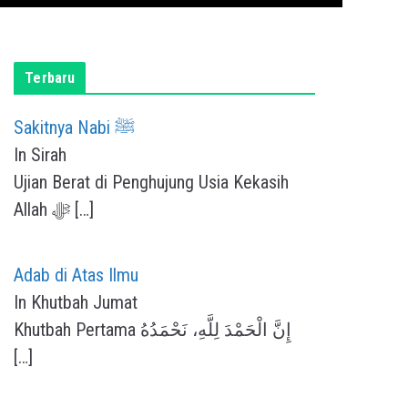
Terbaru
Sakitnya Nabi ﷺ
In Sirah
Ujian Berat di Penghujung Usia Kekasih
Allah ﷻ
[…]
Adab di Atas Ilmu
In Khutbah Jumat
Khutbah Pertama إِنَّ الْحَمْدَ لِلَّهِ، نَحْمَدُهُ
[…]