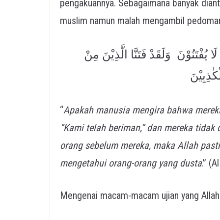
pengakuannya. Sebagaimana banyak diant
muslim namun malah mengambil pedoman s
َا يُفْتَنُوْنَ وَلَقَدْ فَتَنَّا الَّذِيْنَ مِنْ
ْكٰذِبِيْنَ
“
Apakah manusia mengira bahwa mereka
“Kami telah beriman,” dan mereka tidak 
orang sebelum mereka, maka Allah pasti
mengetahui orang-orang yang dusta
.” (A
Mengenai macam-macam ujian yang Allah s