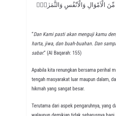
 مِّنَ الْاَمْوَالِ وَالْاَنْفُسِ وَالثَّمَرٰتِۗ
“
Dan Kami pasti akan menguji kamu deng
harta, jiwa, dan buah-buahan. Dan samp
sabar
.” (Al Baqarah: 155)
Apabila kita renungkan bersama perihal 
tengah masyarakat luar maupun dalam, da
hikmah yang sangat besar.
Terutama dari aspek pengaruhnya, yang 
walaupun demikian tidak seharusnya bagi