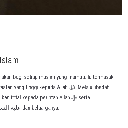
 Islam
anakan bagi setiap muslim yang mampu. Ia termasuk
 tinggi kepada Allah ﷻ. Melalui ibadah
total kepada perintah Allah ﷻ serta
meneladani pengorbanan Nabi Ibrahim عليه السلام dan keluarganya.