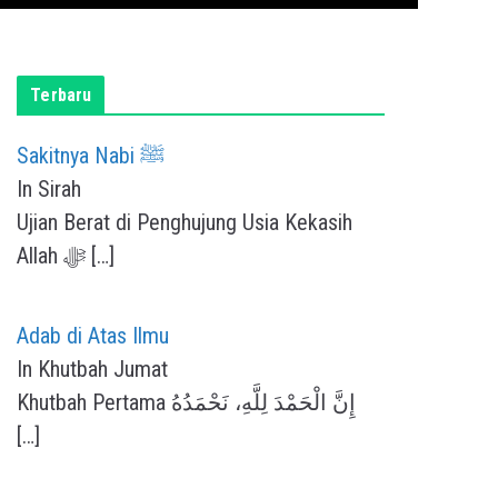
Terbaru
Sakitnya Nabi ﷺ
In Sirah
Ujian Berat di Penghujung Usia Kekasih
Allah ﷻ
[…]
Adab di Atas Ilmu
In Khutbah Jumat
Khutbah Pertama إِنَّ الْحَمْدَ لِلَّهِ، نَحْمَدُهُ
[…]