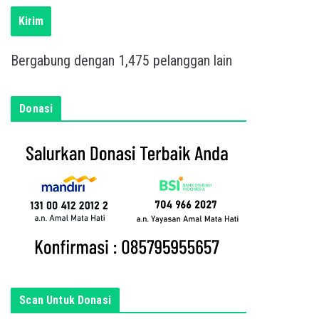
i
s
Kirim
k
a
Bergabung dengan 1,475 pelanggan lain
n
e
m
Donasi
a
i
l
a
n
d
a
d
i
s
Scan Untuk Donasi
i