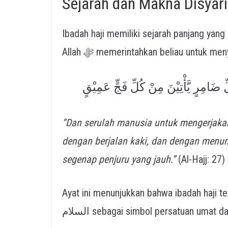
Sejarah dan Makna Disyari
Ibadah haji memiliki sejarah panjang yang dimul
Allah ﷻ memerintahkan beliau untuk m
ِ ضَامِرٍ يَّأْتِيْنَ مِنْ كُلِّ فَجٍّ عَمِيْقٍ
“Dan serulah manusia untuk mengerjaka
dengan berjalan kaki, dan dengan menun
segenap penjuru yang jauh.”
(Al-Hajj: 27)
Ayat ini menunjukkan bahwa ibadah haji tela