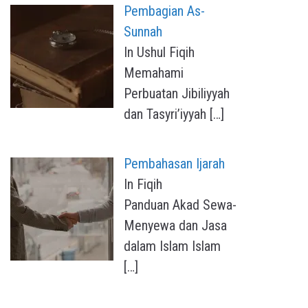
Pembagian As-
Sunnah
In Ushul Fiqih
Memahami
Perbuatan Jibiliyyah
dan Tasyri’iyyah
[…]
Pembahasan Ijarah
In Fiqih
Panduan Akad Sewa-
Menyewa dan Jasa
dalam Islam Islam
[…]