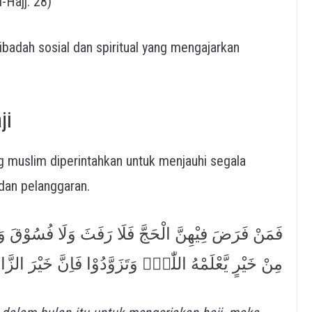
-Hajj: 28)
a ibadah sosial dan spiritual yang mengajarkan
ji
g muslim diperintahkan untuk menjauhi segala
dan pelanggaran.
فَمَنْ فَرَضَ فِيْهِنَّ الْحَجَّ فَلَا رَفَثَ وَلَا فُسُوْقَ 
مِنْ خَيْرٍ يَّعْلَمْهُ اللّٰهُۗ وَتَزَوَّدُوْا فَاِنَّ خَيْرَ الزَّاد