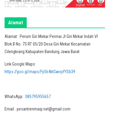
Alamat
Alamat : Perum Giri Mekar Permai Jl Giri Mekar Indah VI
Blok B No. 73 RT 05/20 Desa Giri Mekar Kecamatan
Cilengkrang Kabupaten Bandung Jawa Barat
Link Google Maps:
https://goo.gl/maps/Fy564ktGwsyfYSb39
WhatsApp :
085795955657
Email : pesantrenmaqi.net@gmail.com