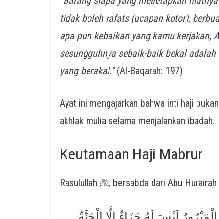
“Barang siapa yang menetapkan niatnya 
tidak boleh rafats (ucapan kotor), berbu
apa pun kebaikan yang kamu kerjakan, A
sesungguhnya sebaik-baik bekal adalah 
yang berakal.”
(Al-Baqarah: 197)
Ayat ini mengajarkan bahwa inti haji buk
akhlak mulia selama menjalankan ibadah.
Keutamaan Haji Mabrur
الْمَبْرُورُ لَيْسَ لَهُ جَزَاءٌ إِلَّا الْجَنَّةُ