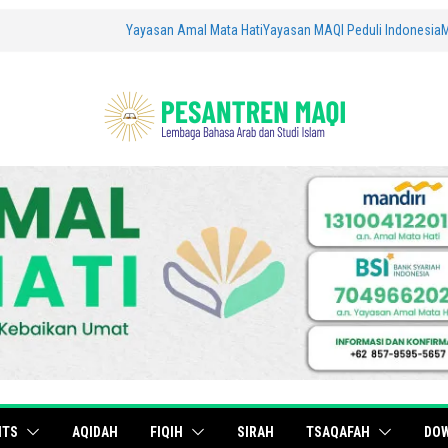
Yayasan Amal Mata Hati
Yayasan MAQI Peduli Indonesia
ITS
AQIDAH
FIQIH
SIRAH
TSAQAFAH
DO