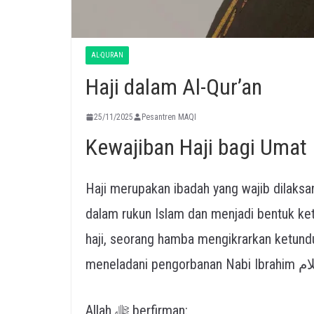
AL-QURAN
Haji dalam Al-Qur’an
25/11/2025
Pesantren MAQI
Kewajiban Haji bagi Umat
Haji merupakan ibadah yang wajib dilaks
dalam rukun Islam dan menjadi bentuk ketaatan yang
haji, seorang hamba mengikrarkan ketundukan 
Allah ﷻ berfirman: