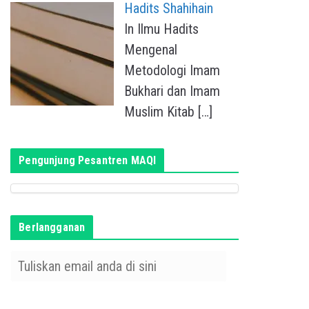
Hadits Shahihain
In Ilmu Hadits
Mengenal
Metodologi Imam
Bukhari dan Imam
Muslim Kitab
[…]
Pengunjung Pesantren MAQI
Berlangganan
T
u
l