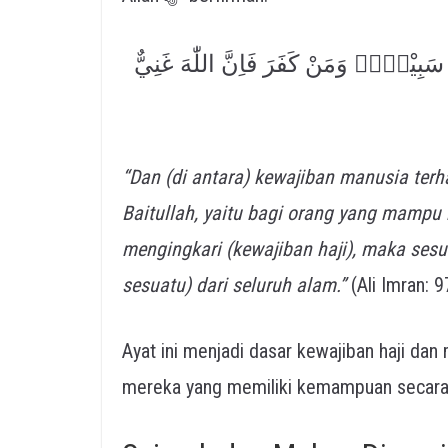
 سَبِيْلًاۗ وَمَنْ كَفَرَ فَاِنَّ اللّٰهَ غَنِيٌّ
“Dan (di antara) kewajiban manusia terh
Baitullah, yaitu bagi orang yang mampu
mengingkari (kewajiban haji), maka se
sesuatu) dari seluruh alam.”
(Ali Imran: 9
Ayat ini menjadi dasar kewajiban haji da
mereka yang memiliki kemampuan secara fi