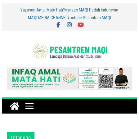
Skip
Yayasan Amal Mata Hati
Yayasan MAQI Peduli Indonesia
MAQI MEDIA CHANNEL
Youtube Pesantren MAQI
to
content
tetangga