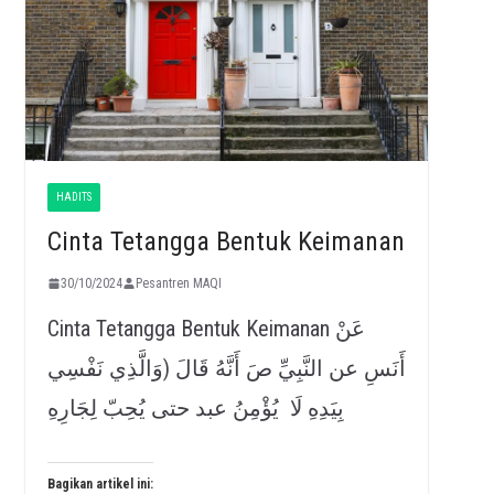
HADITS
Cinta Tetangga Bentuk Keimanan
30/10/2024
Pesantren MAQI
Cinta Tetangga Bentuk Keimanan عَنْ
أَنَسِ عن النَّبِيِّ صَ أَنَّهُ قَالَ (وَالَّذِي نَفْسِي
بِيَدِهِ لَا يُؤْمِنُ عبد حتى يُحِبّ لِجَارِهِ
Bagikan artikel ini: