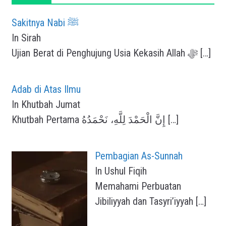
Sakitnya Nabi ﷺ
In Sirah
Ujian Berat di Penghujung Usia Kekasih Allah ﷻ
[…]
Adab di Atas Ilmu
In Khutbah Jumat
Khutbah Pertama إِنَّ الْحَمْدَ لِلَّهِ، نَحْمَدُهُ
[…]
Pembagian As-Sunnah
In Ushul Fiqih
Memahami Perbuatan
Jibiliyyah dan Tasyri’iyyah
[…]