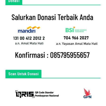
m
Donasi
a
i
l
a
n
d
a
d
i
s
i
n
Scan Untuk Donasi
i