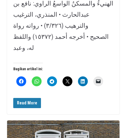
الهنيءُ والمسكنُ الواسعُ الراوي: نافع بن
عبدالحارث • المنذري، الترغيب
والترهيب (٣/٣٢٦) • رواته رواة
الصحيح • أخرجه أحمد (١٥٣٧٢) واللفظ
له، وعبد
Bagikan artikel ini:
Read More