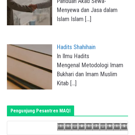
Panduan Akad Sewa-
Menyewa dan Jasa dalam
Islam Islam
[…]
Hadits Shahihain
In Ilmu Hadits
Mengenal Metodologi Imam
Bukhari dan Imam Muslim
Kitab
[…]
Pengunjung Pesantren MAQI
4
1
1
,
0
1
7
,
9
1
5
1
1
,
0
1
7
,
9
1