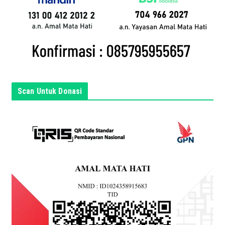
d
a
d
i
s
i
n
Scan Untuk Donasi
i