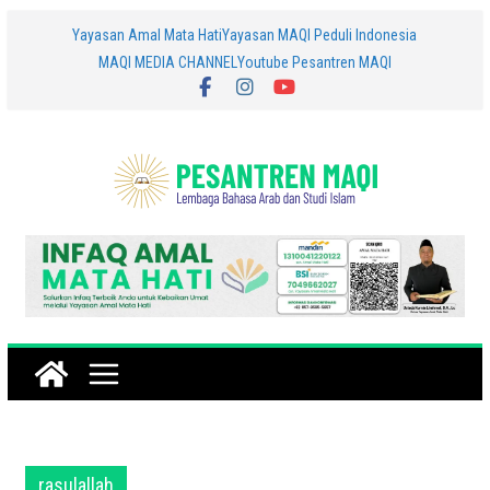
Skip
Yayasan Amal Mata Hati
Yayasan MAQI Peduli Indonesia
MAQI MEDIA CHANNEL
Youtube Pesantren MAQI
to
content
rasulallah