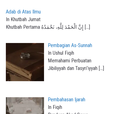
Adab di Atas Ilmu
In Khutbah Jumat
Khutbah Pertama إِنَّ الْحَمْدَ لِلَّهِ، نَحْمَدُهُ
[…]
Pembagian As-Sunnah
In Ushul Fiqih
Memahami Perbuatan
Jibiliyyah dan Tasyri’iyyah
[…]
Pembahasan Ijarah
In Fiqih