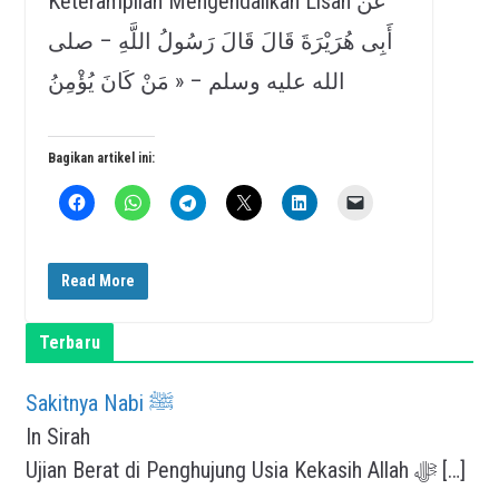
Keterampilan Mengendalikan Lisan عَنْ
أَبِى هُرَيْرَةَ قَالَ قَالَ رَسُولُ اللَّهِ – صلى
الله عليه وسلم – « مَنْ كَانَ يُؤْمِنُ
Bagikan artikel ini:
Read More
Terbaru
Sakitnya Nabi ﷺ
In Sirah
Ujian Berat di Penghujung Usia Kekasih Allah ﷻ
[…]