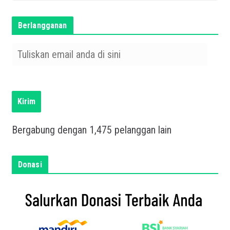
Berlangganan
T
u
l
i
s
Kirim
k
a
Bergabung dengan 1,475 pelanggan lain
n
e
m
Donasi
a
i
l
a
n