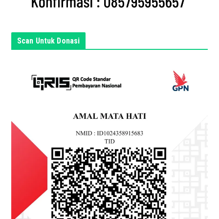
s
i
n
Scan Untuk Donasi
i