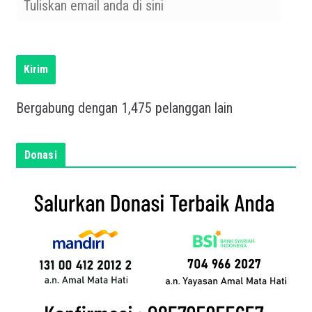
u
l
i
s
Kirim
k
a
Bergabung dengan 1,475 pelanggan lain
n
e
m
Donasi
a
i
l
a
n
d
a
d
i