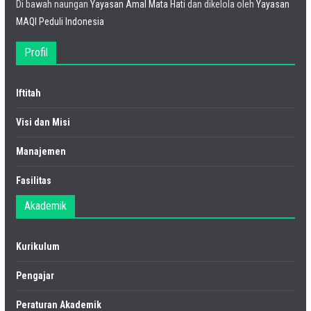
Di bawah naungan
Yayasan Amal Mata Hati
dan dikelola oleh
Yayasan
MAQI Peduli Indonesia
Profil
Iftitah
Visi dan Misi
Manajemen
Fasilitas
Akademik
Kurikulum
Pengajar
Peraturan Akademik