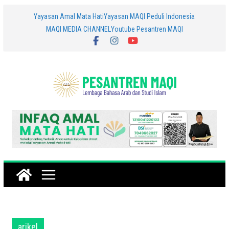
Skip
Yayasan Amal Mata Hati
Yayasan MAQI Peduli Indonesia
MAQI MEDIA CHANNEL
Youtube Pesantren MAQI
to
content
arikel