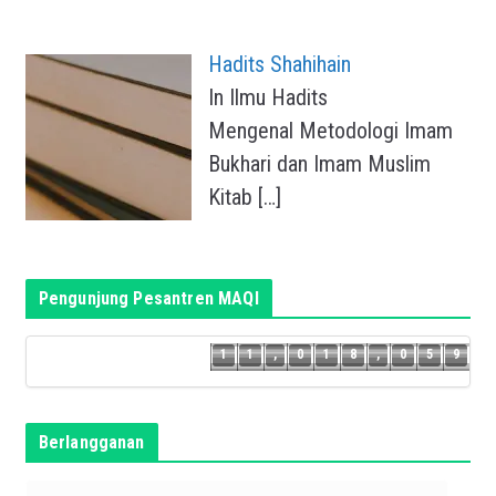
Hadits Shahihain
In Ilmu Hadits
Mengenal Metodologi Imam
Bukhari dan Imam Muslim
Kitab
[…]
Pengunjung Pesantren MAQI
8
1
1
,
0
1
8
,
0
5
9
1
1
,
0
1
8
,
0
5
Berlangganan
T