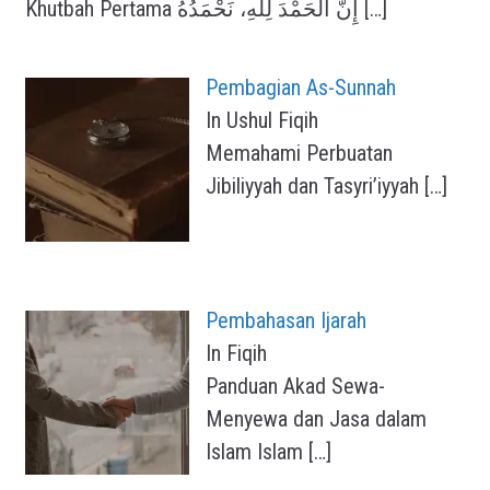
Khutbah Pertama إِنَّ الْحَمْدَ لِلَّهِ، نَحْمَدُهُ
[…]
Pembagian As-Sunnah
In Ushul Fiqih
Memahami Perbuatan
Jibiliyyah dan Tasyri’iyyah
[…]
Pembahasan Ijarah
In Fiqih
Panduan Akad Sewa-
Menyewa dan Jasa dalam
Islam Islam
[…]